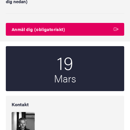
dig nedan)
Anmäl dig (obligatoriskt)
19
Startdatum
2026
Mars
Kontakt