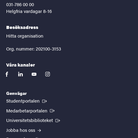
031-786 00 00
Helgfria vardagar 8-16
Besöksadress
Hitta organisation
Org. nummer: 202100-3153
Våra kanaler
facebook
linkedin
youtube
instagram
Genvägar
(Extern länk)
Studentportalen
(Extern länk)
Medarbetarportalen
(Extern länk)
Universitetsbiblioteket
Jobba hos oss