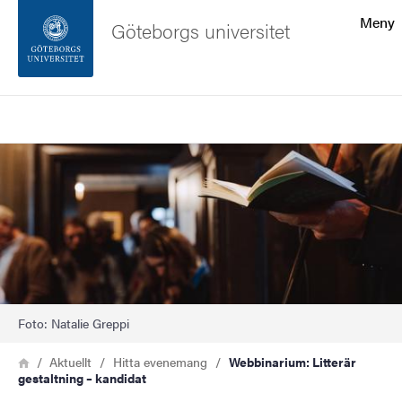
Sökfunktionen
Meny
Göteborgs universitet
Sidfoten
Sök
Kontakta universitetet
Bild
Om webbplatsen
Foto: Natalie Greppi
Länkstig
Hem
Aktuellt
Hitta evenemang
Webbinarium: Litterär
gestaltning – kandidat