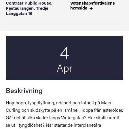
Contrast Public House,
Vetenskapsfestivalens
hemsida
Restaurangen, Tredje
Långgatan 16
4
Startdatum
2025
Apr
Beskrivning
Höjdhopp, tyngdlyftning, ridsport och fotboll på Mars.
Curling och skidskytte på en ismåne. Hoppa från asteroider.
Går det att åka skidor längs Vintergatan? Hur skulle idrott
se ut i tyngdlöshet? När startar de interplanetära