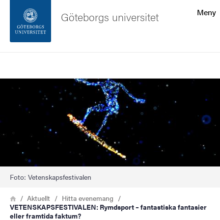
Sökfunktionen
Meny
Göteborgs universitet
Sidfoten
Sök
Kontakta universitetet
Bild
Om webbplatsen
Foto: Vetenskapsfestivalen
Länkstig
Hem
Aktuellt
Hitta evenemang
VETENSKAPSFESTIVALEN: Rymdsport – fantastiska fantasier
eller framtida faktum?