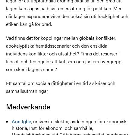
lagar för att upprätthålla ordning ökat så till den grad att
lagen kan sägas ha blivit en ersättning för politiken. Men
när lagen expanderar visar den också sin otillräcklighet och
etiken kan gå förlorad.
Vad finns det för kopplingar mellan globala konflikter,
apokalyptiska framtidsscenarier och den enskilda
individens konflikter och utsatthet? Finns det resurser i
filosofi och teologi för att kritisera och justera övergrepp
som sker i lagens namn?
Ett samtal om sociala rättigheter i en tid av kriser och
samhällsutmaningar.
Medverkande
Ann Ighe
, universitetslektor, avdelningen för ekonomisk
historia, Inst. för ekonomi och samhälle,
Handelshögskolan vid Göteborgs universitet, moderator