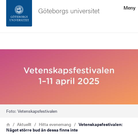
Sökfunktionen
Meny
Göteborgs universitet
Sidfoten
Sök
Kontakta universitetet
Bild
Om webbplatsen
Foto: Vetenskapsfestivalen
Länkstig
Hem
Aktuellt
Hitta evenemang
Vetenskapsfestivalen:
Något större bud än dessa finns inte