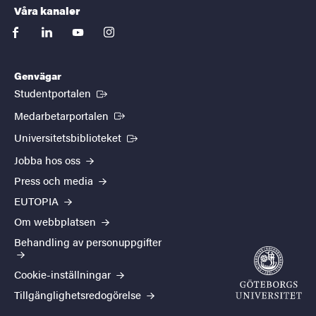
Våra kanaler
facebook
linkedin
youtube
instagram
Genvägar
(Extern länk)
Studentportalen
(Extern länk)
Medarbetarportalen
(Extern länk)
Universitetsbiblioteket
Jobba hos oss
Press och media
EUTOPIA
Om webbplatsen
Behandling av personuppgifter
Cookie-inställningar
Tillgänglighetsredogörelse