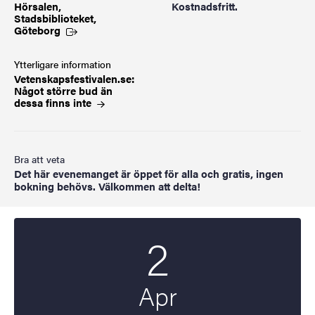
Hörsalen,
Kostnadsfritt.
Stadsbiblioteket,
Göteborg
Ytterligare information
Vetenskapsfestivalen.se:
Något större bud än
dessa finns
inte
Bra att veta
Det här evenemanget är öppet för alla och gratis, ingen
bokning behövs. Välkommen att delta!
2
Startdatum
2025
Apr