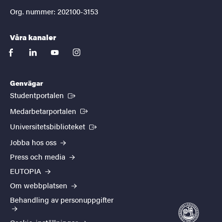
Org. nummer: 202100-3153
Våra kanaler
facebook
linkedin
youtube
instagram
Genvägar
(Extern länk)
Studentportalen
(Extern länk)
Medarbetarportalen
(Extern länk)
Universitetsbiblioteket
Jobba hos oss
Press och media
EUTOPIA
Om webbplatsen
Behandling av personuppgifter