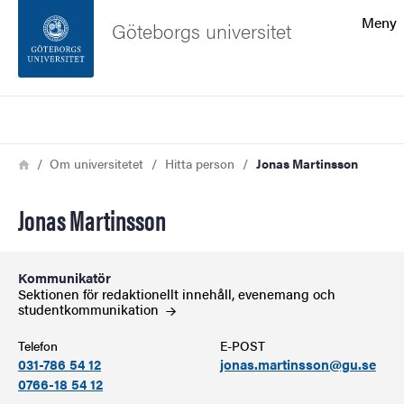
Sökfunktionen
Meny
Göteborgs universitet
Sidfoten
Sök
Kontakta universitetet
Länkstig
Hem
Om universitetet
Hitta person
Jonas Martinsson
Om webbplatsen
Jonas Martinsson
Kommunikatör
Sektionen för redaktionellt innehåll, evenemang och
studentkommunikation
Telefon
E-POST
031-786 54 12
jonas.martinsson@gu.se
0766-18 54 12