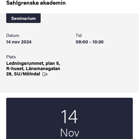
Sahlgrenska akademin
Seminarium
Datum
Tid
14 nov 2024
09:00 - 10:30
Plats
Ledningsrummet, plan 5,
R-huset, Länsmansgatan
28,
SU/Mölndal
14
Startdatum
2024
Nov