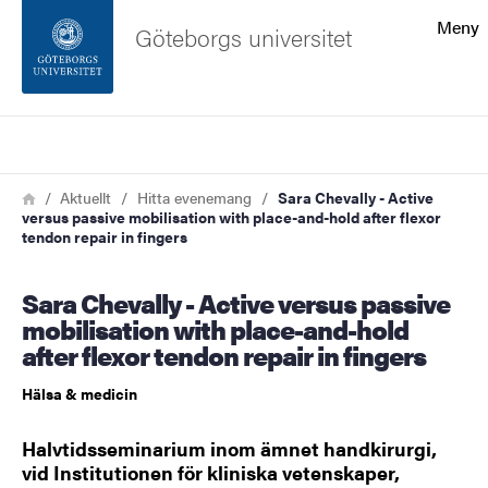
Sökfunktionen
Meny
Göteborgs universitet
Sidfoten
Sök
Kontakta universitetet
Länkstig
Hem
Aktuellt
Hitta evenemang
Sara Chevally - Active
versus passive mobilisation with place-and-hold after flexor
Om webbplatsen
tendon repair in fingers
Sara Chevally - Active versus passive
mobilisation with place-and-hold
after flexor tendon repair in fingers
Hälsa & medicin
Halvtidsseminarium inom ämnet handkirurgi,
vid Institutionen för kliniska vetenskaper,