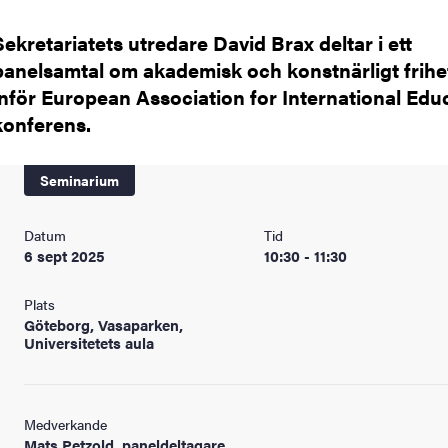
Sekretariatets utredare David Brax deltar i ett
panelsamtal om akademisk och konstnärligt frihe
inför European Association for International Edu
konferens.
Seminarium
Datum
Tid
6 sept 2025
10:30 - 11:30
Plats
Göteborg, Vasaparken,
Universitetets aula
Medverkande
Mats Petzold, paneldeltagare