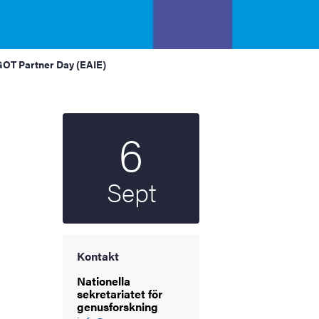
GOT Partner Day (EAIE)
6
Startdatum
2025
Sept
Kontakt
Nationella
sekretariatet för
genusforskning