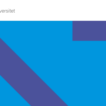
ersitet
ldning
och innovation
tetet