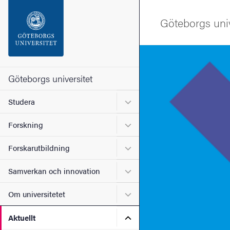
Sökfunktionen
Göteborgs univ
Sidfoten
Bild
Kontakta universitetet
Göteborgs universitet
Undermeny för Studera
Studera
Om webbplatsen
Undermeny för Forskning
Forskning
Undermeny för Forskarutbi
Forskarutbildning
Undermeny för Samverkan 
Samverkan och innovation
Undermeny för Om universi
Om universitetet
Undermeny för Aktuellt
Aktuellt