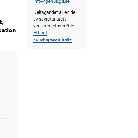
info@genus.gu.se
Deltagandet är en del
av sekretariatets
t,
verksamhetsområde
cation
Ett fritt
kunskapssamhälle
.