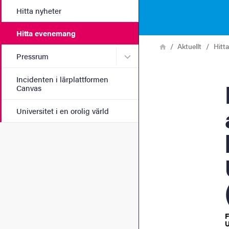
Hitta nyheter
Hitta evenemang
Länkstig
Hem
Aktuellt
Hitt
Undermeny för Pressrum
Pressrum
Incidenten i lärplattformen
Pan
Canvas
Universitet i en orolig värld
F
U