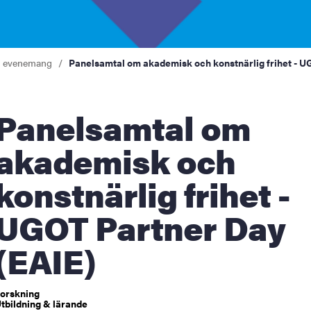
a evenemang
Panelsamtal om akademisk och konstnärlig frihet - U
elsamtal om
akademisk och
konstnärlig frihet -
UGOT Partner Day
(EAIE)
orskning
tbildning & lärande