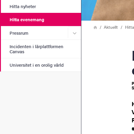
Hitta nyheter
Hitta evenemang
Länkstig
Hem
Aktuellt
Hitt
Undermeny för Pressrum
Pressrum
Incidenten i lärplattformen
På 60
Canvas
Universitet i en orolig värld
P
S