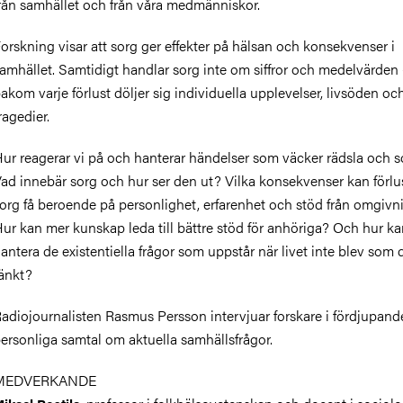
rån samhället och från våra medmänniskor.
orskning visar att sorg ger effekter på hälsan och konsekvenser i
amhället. Samtidigt handlar sorg inte om siffror och medelvärden
akom varje förlust döljer sig individuella upplevelser, livsöden oc
ragedier.
ur reagerar vi på och hanterar händelser som väcker rädsla och s
ad innebär sorg och hur ser den ut? Vilka konsekvenser kan förlu
org få beroende på personlighet, erfarenhet och stöd från omgiv
ur kan mer kunskap leda till bättre stöd för anhöriga? Och hur ka
antera de existentiella frågor som uppstår när livet inte blev som 
änkt?
adiojournalisten Rasmus Persson intervjuar forskare i fördjupand
ersonliga samtal om aktuella samhällsfrågor.
MEDVERKANDE