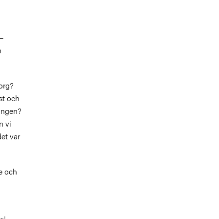
 –
h
org?
st och
ningen?
n vi
det var
e och