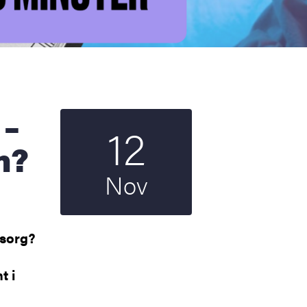
12
Startdatum
2025
m?
Nov
 sorg?
t i