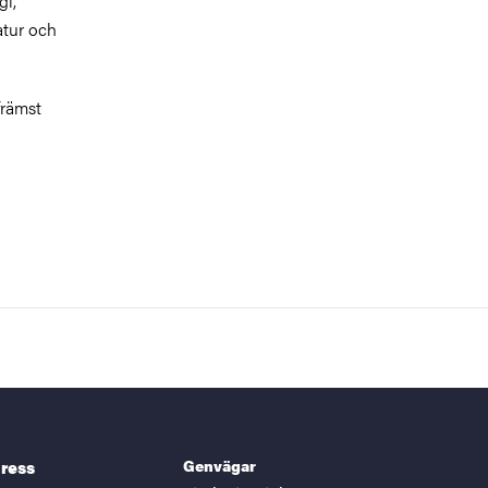
gi,
atur och
främst
Genvägar
ress