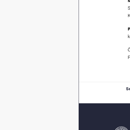
M
S
K
P
k
F
S