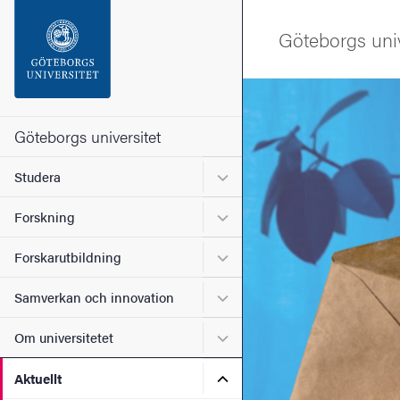
Sökfunktionen
Göteborgs univ
Sidfoten
Bild
Kontakta universitetet
Göteborgs universitet
Undermeny för Studera
Studera
Om webbplatsen
Undermeny för Forskning
Forskning
Undermeny för Forskarutbi
Forskarutbildning
Undermeny för Samverkan 
Samverkan och innovation
Undermeny för Om universi
Om universitetet
Undermeny för Aktuellt
Aktuellt