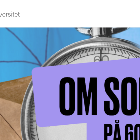
ersitet
ldning
och innovation
tetet