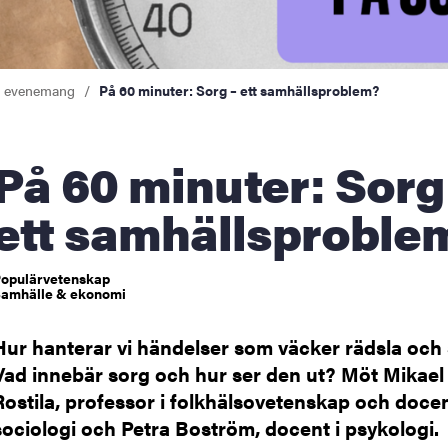
a evenemang
På 60 minuter: Sorg – ett samhällsproblem?
 minuter: Sorg –
ett samhällsproble
opulärvetenskap
amhälle & ekonomi
Hur hanterar vi händelser som väcker rädsla och
Vad innebär sorg och hur ser den ut? Möt Mikael
Rostila, professor i folkhälsovetenskap och docen
sociologi och Petra Boström, docent i psykologi.