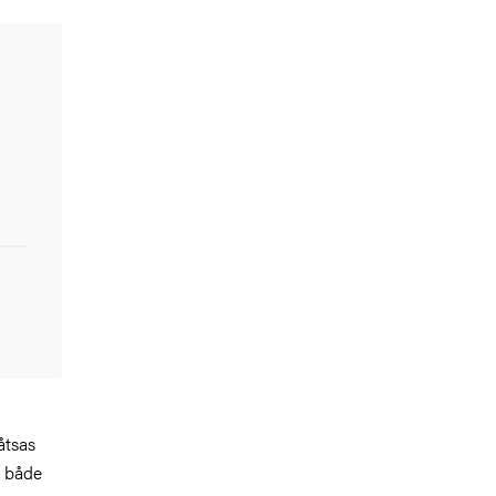
åtsas
, både