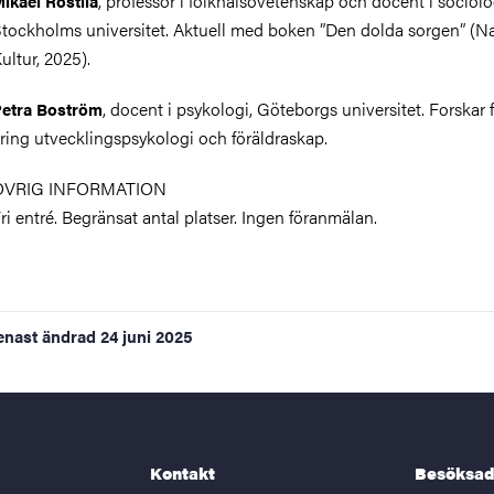
, professor i folkhälsovetenskap och docent i sociolo
ikael Rostila
tockholms universitet. Aktuell med boken ”Den dolda sorgen” (N
ultur, 2025).
, docent i psykologi, Göteborgs universitet. Forskar 
etra Boström
ring utvecklingspsykologi och föräldraskap.
ÖVRIG INFORMATION
ri entré. Begränsat antal platser. Ingen föranmälan.
enast ändrad
24 juni 2025
Kontakt
Besöksad