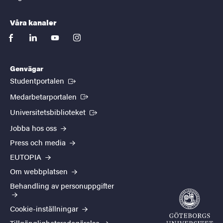
Våra kanaler
facebook
linkedin
youtube
instagram
Genvägar
(Extern länk)
Studentportalen
(Extern länk)
Medarbetarportalen
(Extern länk)
Universitetsbiblioteket
Jobba hos oss
Press och media
EUTOPIA
Om webbplatsen
Behandling av personuppgifter
Cookie-inställningar
Tillgänglighetsredogörelse