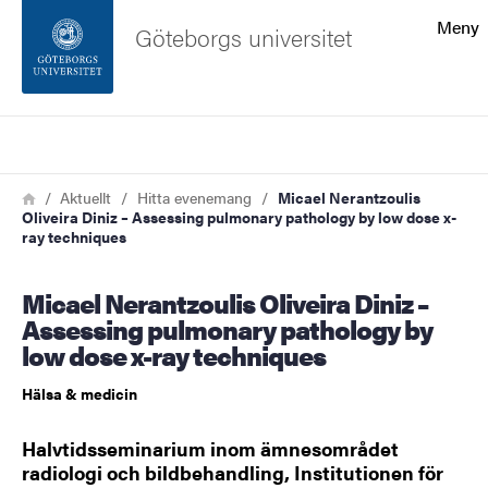
Sökfunktionen
Meny
Göteborgs universitet
Sidfoten
Sök
Kontakta universitetet
Länkstig
Hem
Aktuellt
Hitta evenemang
Micael Nerantzoulis
Oliveira Diniz – Assessing pulmonary pathology by low dose x-
Om webbplatsen
ray techniques
Micael Nerantzoulis Oliveira Diniz –
Assessing pulmonary pathology by
low dose x-ray techniques
Hälsa & medicin
Halvtidsseminarium inom ämnesområdet
radiologi och bildbehandling, Institutionen för