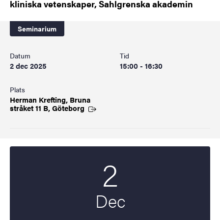
kliniska vetenskaper, Sahlgrenska akademin
Seminarium
Datum
Tid
2 dec 2025
15:00 - 16:30
Plats
Herman Krefting, Bruna
stråket 11 B,
Göteborg
2
Startdatum
2025
Dec