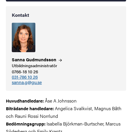
Kontakt
Sanna
Gudmundsson
Utbildningsadministratör
0766-18 10 26
031-786 10 26
sanna.g@gu.se
Åse A Johnsson
Huvudhandledare:
Angelica Svalkvist, Magnus Båth
Biträdande handledare:
och Rauni Rossi Norrlund
Isabella Björkman-Burtscher, Marcus
Bedömningsgrupp:
Söderberg och Emily Krantz