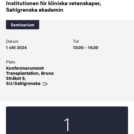
Institutionen för kliniska vetenskaper,
Sahlgrenska akademin
Seminarium
Datum
Tid
1 okt 2024
13:00 - 14:30
Plats
Konferensrummet
Transplantation, Bruna
Stråket 5,
SU/Sahlgrenska
1
Startdatum
2024