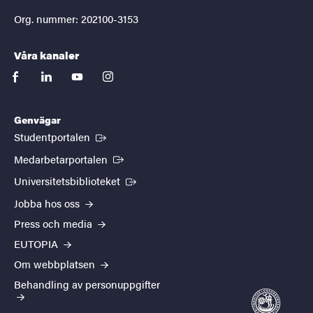
Org. nummer: 202100-3153
Våra kanaler
facebook
linkedin
youtube
instagram
Genvägar
(Extern länk)
Studentportalen
(Extern länk)
Medarbetarportalen
(Extern länk)
Universitetsbiblioteket
Jobba hos oss
Press och media
EUTOPIA
Om webbplatsen
Behandling av personuppgifter