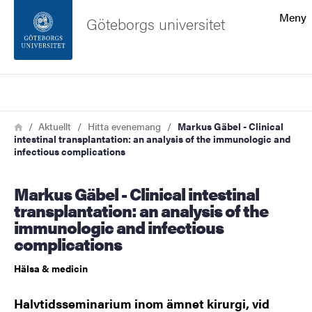
Sökfunktionen
Meny
Göteborgs universitet
Sidfoten
Sök
Kontakta universitetet
Länkstig
Hem
Aktuellt
Hitta evenemang
Markus Gäbel - Clinical
intestinal transplantation: an analysis of the immunologic and
Om webbplatsen
infectious complications
Markus Gäbel - Clinical intestinal
transplantation: an analysis of the
immunologic and infectious
complications
Hälsa & medicin
Halvtidsseminarium inom ämnet kirurgi, vid