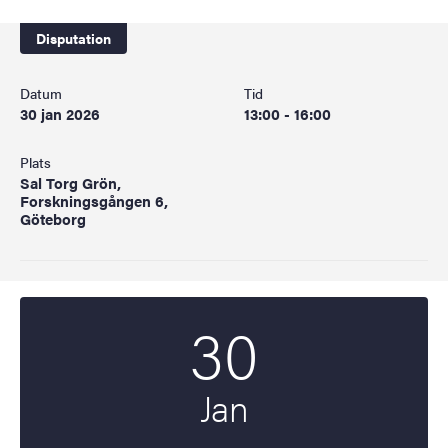
Disputation
Datum
Tid
30 jan 2026
13:00 - 16:00
Plats
Sal Torg Grön,
Forskningsgången 6,
Göteborg
30
Startdatum
2026
Jan