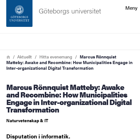
Sökfunktionen
Meny
Göteborgs universitet
Sidfoten
Sök
Kontakta universitetet
Länkstig
Hem
Aktuellt
Hitta evenemang
Marcus Rönnquist
Matteby: Awake and Recombine: How Municipalities Engage in
Om webbplatsen
Inter-organizational Digital Transformation
Marcus Rönnquist Matteby: Awake
and Recombine: How Municipalities
Engage in Inter-organizational Digital
Transformation
Naturvetenskap & IT
Disputation i informatik.