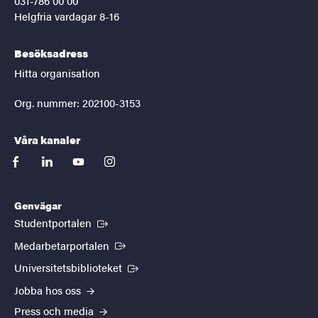
031-786 00 00
Helgfria vardagar 8-16
Besöksadress
Hitta organisation
Org. nummer: 202100-3153
Våra kanaler
facebook
linkedin
youtube
instagram
Genvägar
(Extern länk)
Studentportalen
(Extern länk)
Medarbetarportalen
(Extern länk)
Universitetsbiblioteket
Jobba hos oss
Press och media