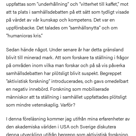
uppfattas som ”underhållning” och ”vitterhet till kaffet,” mot
att ta plats i samhällsdebatten på ett sätt som tydligt visade
på värdet av vår kunskap och kompetens. Det var en
uppförsbacke. Det talades om ”samhällsnytta” och om
”humanioras kris.”
Sedan hände något. Under senare år har detta gränsland
blivit till minerad mark. Att som forskare ta ställning i frågor
på områden inom vilka man forskar och på så vis påverka
samhällsdebatten har plötsligt blivit suspekt. Begreppet
”aktivistisk forskning” introducerades, och gavs omedelbart
en negativ innebörd. Forskning som mobiliserade
människor att ta ställning i samhället uppfattades plötsligt
som mindre vetenskaplig. Varför?
I denna föreläsning kommer jag utifrån mina erfarenheter av
den akademiska världen i USA och Sverige diskutera
denna utveckling utifrån begrepp som aktivistisk forskning,