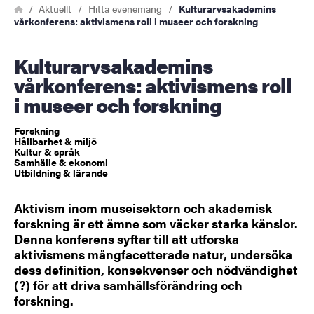
Länkstig
Hem
Aktuellt
Hitta evenemang
Kulturarvsakademins
vårkonferens: aktivismens roll i museer och forskning
Kulturarvsakademins
vårkonferens: aktivismens roll
i museer och forskning
Forskning
Hållbarhet & miljö
Kultur & språk
Samhälle & ekonomi
Utbildning & lärande
Aktivism inom museisektorn och akademisk
forskning är ett ämne som väcker starka känslor.
Denna konferens syftar till att utforska
aktivismens mångfacetterade natur, undersöka
dess definition, konsekvenser och nödvändighet
(?) för att driva samhällsförändring och
forskning.