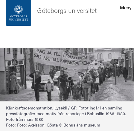
Sökfunktionen
Meny
Göteborgs universitet
Sidfoten
Sök
Kontakta universitetet
Bild
Om webbplatsen
Kärnkraftsdemonstration, Lysekil / GP. Fotot ingår i en samling
pressfotografier med motiv från reportage i Bohuslän 1966–1980.
Foto från mars 1980
Foto: Foto: Axelsson, Gösta © Bohusläns museum