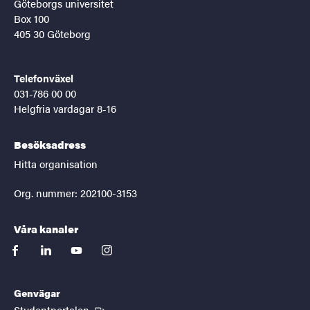
Göteborgs universitet
Box 100
405 30 Göteborg
Telefonväxel
031-786 00 00
Helgfria vardagar 8-16
Besöksadress
Hitta organisation
Org. nummer: 202100-3153
Våra kanaler
facebook
linkedin
youtube
instagram
Genvägar
(Extern länk)
Studentportalen