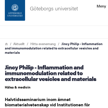
Sökfunktionen
Meny
Göteborgs universitet
Sidfoten
Sök
Kontakta universitetet
Länkstig
Hem
Aktuellt
Hitta evenemang
Jincy Philip - Inflammation
and immunomodulation related to extracellular vesicles and
Om webbplatsen
materials
Jincy Philip - Inflammation and
immunomodulation related to
extracellular vesicles and materials
Hälsa & medicin
Halvtidsseminarium inom ämnet
biomaterialvetenskap vid Institutionen för