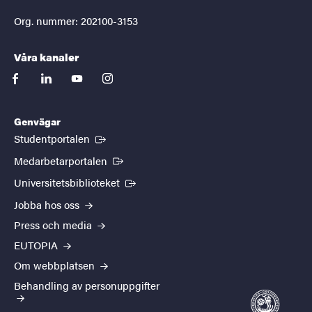
Org. nummer: 202100-3153
Våra kanaler
facebook
linkedin
youtube
instagram
Genvägar
(Extern länk)
Studentportalen
(Extern länk)
Medarbetarportalen
(Extern länk)
Universitetsbiblioteket
Jobba hos oss
Press och media
EUTOPIA
Om webbplatsen
Behandling av personuppgifter