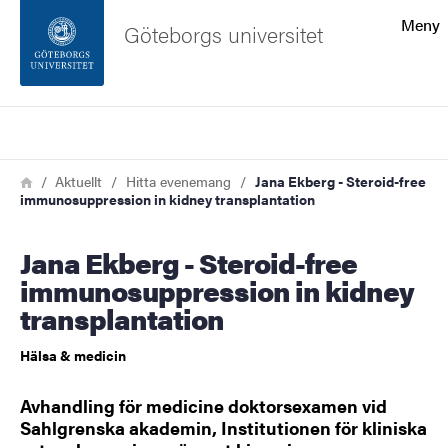
Sökfunktionen
Meny
Göteborgs universitet
Sidfoten
Sök
Kontakta universitetet
Länkstig
Hem
Aktuellt
Hitta evenemang
Jana Ekberg - Steroid-free
immunosuppression in kidney transplantation
Om webbplatsen
Jana Ekberg - Steroid-free
immunosuppression in kidney
transplantation
Hälsa & medicin
Avhandling för medicine doktorsexamen vid
Sahlgrenska akademin, Institutionen för kliniska