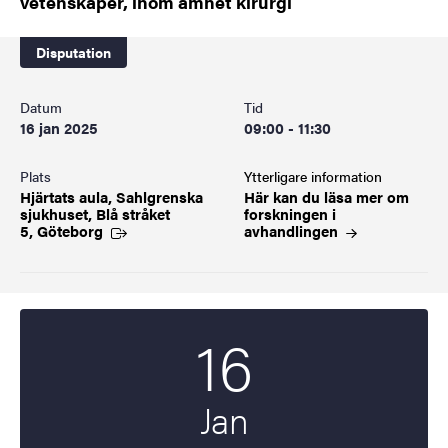
vetenskaper, inom ämnet kirurgi
Disputation
Datum
Tid
16 jan 2025
09:00 - 11:30
Plats
Ytterligare information
Hjärtats aula, Sahlgrenska
Här kan du läsa mer om
sjukhuset, Blå stråket
forskningen i
5, Göteborg
avhandlingen
16
Startdatum
2025
Jan