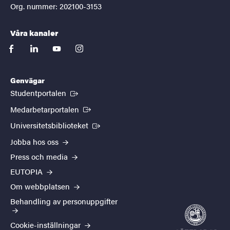
Org. nummer: 202100-3153
Våra kanaler
facebook
linkedin
youtube
instagram
Genvägar
(Extern länk)
Studentportalen
(Extern länk)
Medarbetarportalen
(Extern länk)
Universitetsbiblioteket
Jobba hos oss
Press och media
EUTOPIA
Om webbplatsen
Behandling av personuppgifter
Cookie-inställningar