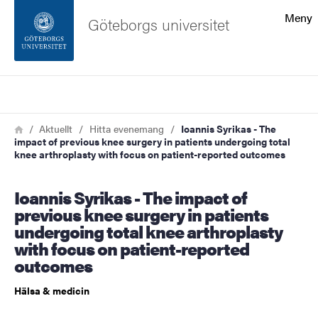
Sökfunktionen
Meny
Göteborgs universitet
Sidfoten
Sök
Kontakta universitetet
Länkstig
Hem
Aktuellt
Hitta evenemang
Ioannis Syrikas - The
impact of previous knee surgery in patients undergoing total
Om webbplatsen
knee arthroplasty with focus on patient-reported outcomes
Ioannis Syrikas - The impact of
previous knee surgery in patients
undergoing total knee arthroplasty
with focus on patient-reported
outcomes
Hälsa & medicin