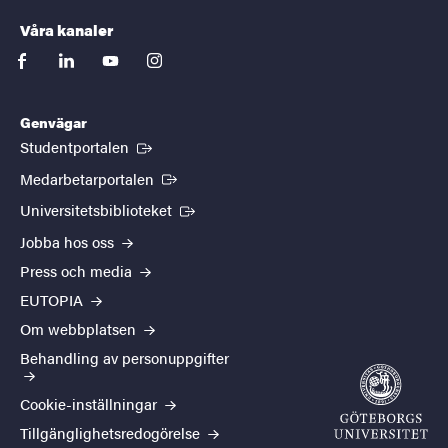
Våra kanaler
facebook
linkedin
youtube
instagram
Genvägar
(Extern länk)
Studentportalen
(Extern länk)
Medarbetarportalen
(Extern länk)
Universitetsbiblioteket
Jobba hos oss
Press och media
EUTOPIA
Om webbplatsen
Behandling av personuppgifter
Cookie-inställningar
Tillgänglighetsredogörelse