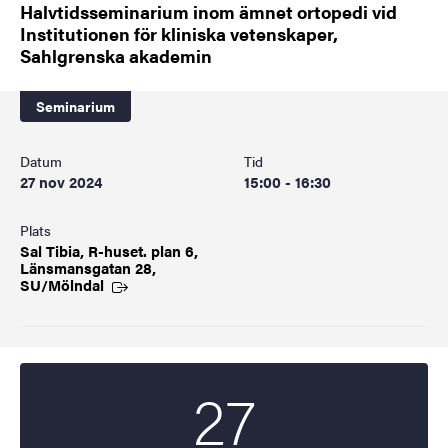
Halvtidsseminarium inom ämnet ortopedi vid
Institutionen för kliniska vetenskaper,
Sahlgrenska akademin
Seminarium
Datum
Tid
27 nov 2024
15:00 - 16:30
Plats
Sal Tibia, R-huset. plan 6,
Länsmansgatan 28,
SU/Mölndal
27
Startdatum
2024