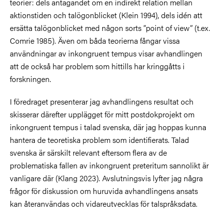
teorier: dels antagandet om en indirekt relation mellan
aktionstiden och talögonblicket (Klein 1994), dels idén att
ersätta talögonblicket med någon sorts ”point of view” (t.ex.
Comrie 1985). Även om båda teorierna fångar vissa
användningar av inkongruent tempus visar avhandlingen
att de också har problem som hittills har kringgåtts i
forskningen.
I föredraget presenterar jag avhandlingens resultat och
skisserar därefter upplägget för mitt postdokprojekt om
inkongruent tempus i talad svenska, där jag hoppas kunna
hantera de teoretiska problem som identifierats. Talad
svenska är särskilt relevant eftersom flera av de
problematiska fallen av inkongruent preteritum sannolikt är
vanligare där (Klang 2023). Avslutningsvis lyfter jag några
frågor för diskussion om huruvida avhandlingens ansats
kan återanvändas och vidareutvecklas för talspråksdata.