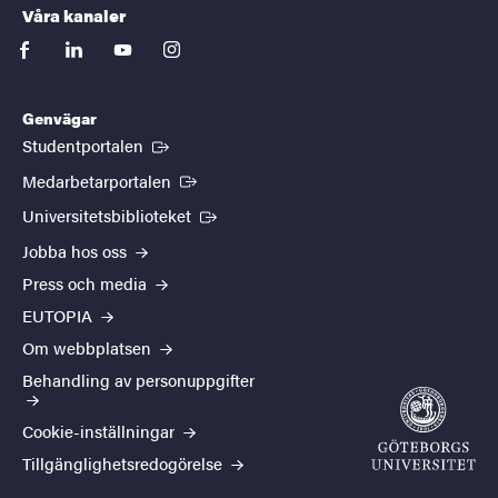
Våra kanaler
facebook
linkedin
youtube
instagram
Genvägar
(Extern länk)
Studentportalen
(Extern länk)
Medarbetarportalen
(Extern länk)
Universitetsbiblioteket
Jobba hos oss
Press och media
EUTOPIA
Om webbplatsen
Behandling av personuppgifter
Cookie-inställningar
Tillgänglighetsredogörelse