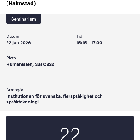
(Halmstad)
Seminarium
Datum
Tid
22 jan 2026
15:15 - 17:00
Plats
Humanisten, Sal C332
Arrangör
Institutionen för svenska, flerspråkighet och
språkteknologi
22
Startdatum
2026