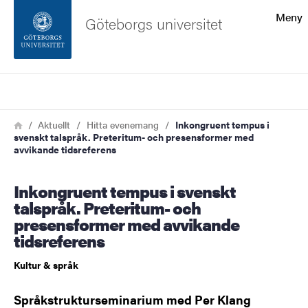
Sökfunktionen
Meny
Göteborgs universitet
Sidfoten
Sök
Kontakta universitetet
Länkstig
Hem
Aktuellt
Hitta evenemang
Inkongruent tempus i
svenskt talspråk. Preteritum- och presensformer med
Om webbplatsen
avvikande tidsreferens
Inkongruent tempus i svenskt
talspråk. Preteritum- och
presensformer med avvikande
tidsreferens
Kultur & språk
Språkstrukturseminarium med Per Klang