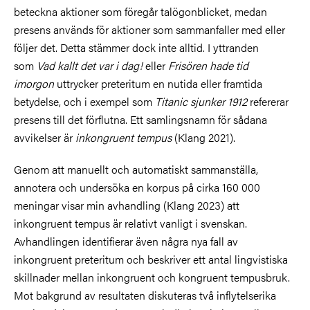
beteckna aktioner som föregår talögonblicket, medan
presens används för aktioner som sammanfaller med eller
följer det. Detta stämmer dock inte alltid. I yttranden
som
Vad kallt det var i dag!
eller
Frisören hade tid
imorgon
uttrycker preteritum en nutida eller framtida
betydelse, och i exempel som
Titanic sjunker 1912
refererar
presens till det förflutna. Ett samlingsnamn för sådana
avvikelser är
inkongruent tempus
(Klang 2021).
Genom att manuellt och automatiskt sammanställa,
annotera och undersöka en korpus på cirka 160 000
meningar visar min avhandling (Klang 2023) att
inkongruent tempus är relativt vanligt i svenskan.
Avhandlingen identifierar även några nya fall av
inkongruent preteritum och beskriver ett antal lingvistiska
skillnader mellan inkongruent och kongruent tempusbruk.
Mot bakgrund av resultaten diskuteras två inflytelserika