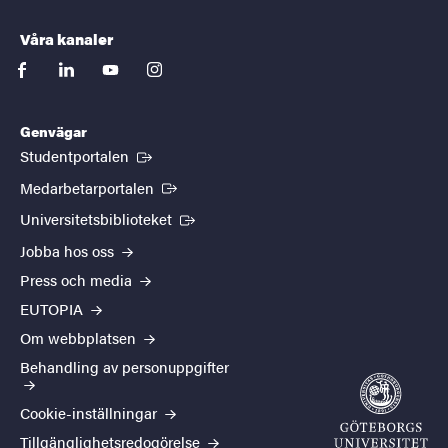
Våra kanaler
facebook
linkedin
youtube
instagram
Genvägar
(Extern länk)
Studentportalen
(Extern länk)
Medarbetarportalen
(Extern länk)
Universitetsbiblioteket
Jobba hos oss
Press och media
EUTOPIA
Om webbplatsen
Behandling av personuppgifter
Cookie-inställningar
Tillgänglighetsredogörelse