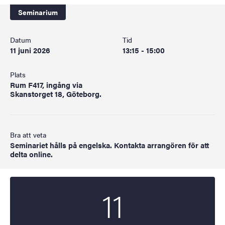
Seminarium
Datum
Tid
11 juni 2026
13:15 - 15:00
Plats
Rum F417, ingång via
Skanstorget 18, Göteborg.
Bra att veta
Seminariet hålls på engelska. Kontakta arrangören för att
delta online.
11
Startdatum
2026