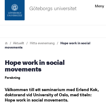
Sökfunktionen
Meny
Göteborgs universitet
Sidfoten
Sök
Kontakta universitetet
Länkstig
Hem
Aktuellt
Hitta evenemang
Hope work in social
movements
Om webbplatsen
Hope work in social
movements
Forskning
Välkommen till ett seminarium med Erlend Kok,
doktorand vid University of Oslo, med titeln:
Hope work in social movements.