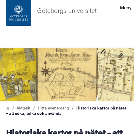
Sökfunktionen
Meny
Göteborgs universitet
Sidfoten
Sök
Kontakta universitetet
Bild
Om webbplatsen
Länkstig
Hem
Aktuellt
Hitta evenemang
Historiska kartor på nätet
– att söka, tolka och använda
Historiska kartor på nätet – att