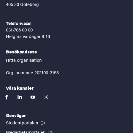
405 30 Göteborg
Telefonväxel
031-786 00 00
Helgfria vardagar 8-16
Besöksadress
Hitta organisation
Org. nummer: 202100-3153
Våra kanaler
facebook
linkedin
youtube
instagram
Genvägar
(Extern länk)
Studentportalen
(Extern länk)
Medarbetarportalen