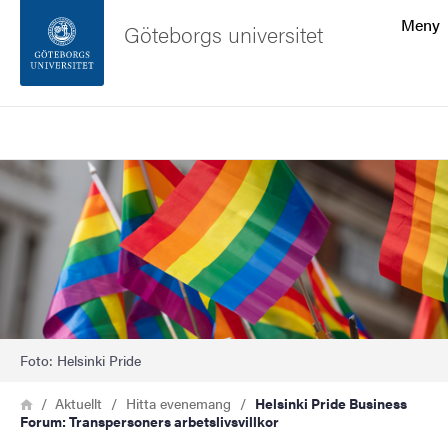
Sökfunktionen
Meny
Göteborgs universitet
Sidfoten
Sök
Kontakta universitetet
Bild
Om webbplatsen
Foto: Helsinki Pride
Länkstig
Hem
Aktuellt
Hitta evenemang
Helsinki Pride Business
Forum: Transpersoners arbetslivsvillkor