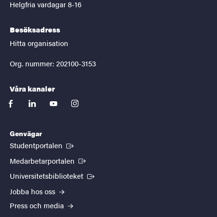
Helgfria vardagar 8-16
Besöksadress
Hitta organisation
Org. nummer: 202100-3153
Våra kanaler
facebook
linkedin
youtube
instagram
Genvägar
(Extern länk)
Studentportalen
(Extern länk)
Medarbetarportalen
(Extern länk)
Universitetsbiblioteket
Jobba hos oss
Press och media