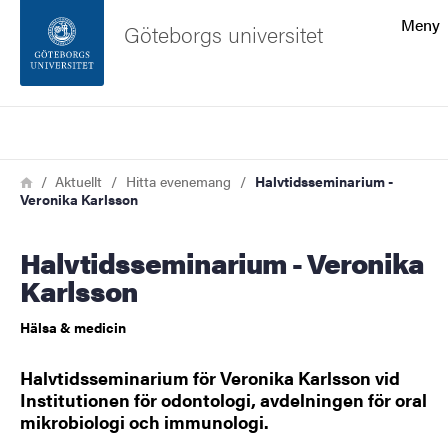
Sökfunktionen
Meny
Göteborgs universitet
Sidfoten
Sök
Kontakta universitetet
Länkstig
Hem
Aktuellt
Hitta evenemang
Halvtidsseminarium -
Veronika Karlsson
Om webbplatsen
Halvtidsseminarium - Veronika
Karlsson
Hälsa & medicin
Halvtidsseminarium för​ Veronika Karlsson vid
Institutionen för odontologi, avdelningen för oral
mikrobiologi och immunologi.