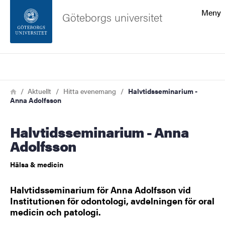
Sökfunktionen
Meny
Göteborgs universitet
Sidfoten
Sök
Kontakta universitetet
Länkstig
Hem
Aktuellt
Hitta evenemang
Halvtidsseminarium - ​
Anna Adolfsson
Om webbplatsen
Halvtidsseminarium - ​Anna
Adolfsson
Hälsa & medicin
Halvtidsseminarium för​ Anna Adolfsson vid
Institutionen för odontologi, avdelningen för oral
medicin och patologi.