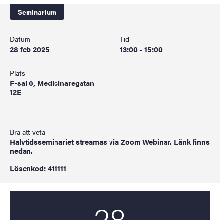
Seminarium
Datum
Tid
28 feb 2025
13:00 - 15:00
Plats
F-sal 6, Medicinaregatan
12E
Bra att veta
Halvtidsseminariet streamas via Zoom Webinar. Länk finns
nedan.
Lösenkod: 411111
28
Startdatum
2025