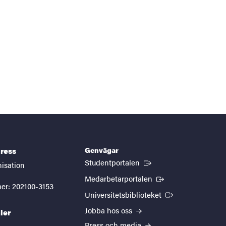
Genvägar
ress
(Extern länk)
Studentportalen
nisation
(Extern länk)
Medarbetarportalen
er: 202100-3153
(Extern länk)
Universitetsbiblioteket
Jobba hos oss
ler
Press och media