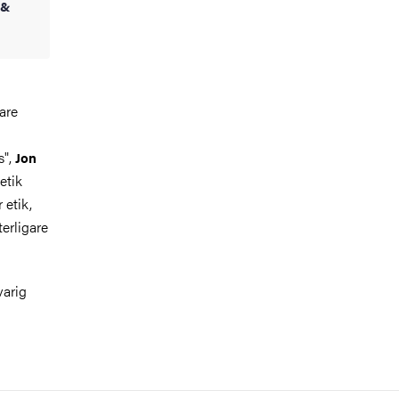
 &
are
s",
Jon
etik
 etik,
terligare
arig