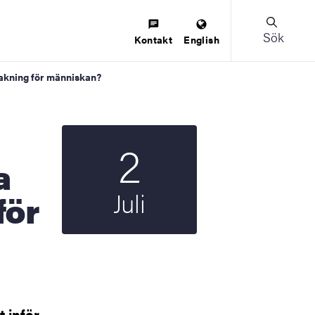
Sök
Kontakt
English
vakning för människan?
2
Startdatum
2019
a
Juli
för
t inför