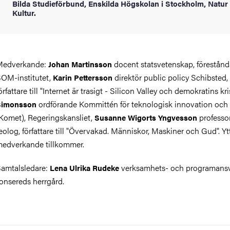
Bilda Studieförbund, Enskilda Högskolan i Stockholm, Natur
Kultur.
Medverkande:
docent statsvetenskap, förestånd
Johan Martinsson
OM-institutet,
direktör public policy Schibsted,
Karin Pettersson
örfattare till "Internet är trasigt - Silicon Valley och demokratins kri
ordförande Kommittén för teknologisk innovation och 
Simonsson
Komet), Regeringskansliet,
professor
Susanne Wigorts Yngvesson
eolog, författare till "Övervakad. Människor, Maskiner och Gud". Yt
edverkande tillkommer.
amtalsledare:
verksamhets- och programansv
Lena Ulrika Rudeke
onsereds herrgård.