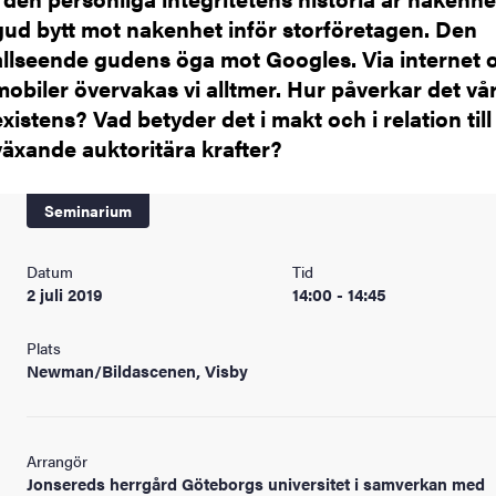
gud bytt mot nakenhet inför storföretagen. Den
allseende gudens öga mot Googles. Via internet 
mobiler övervakas vi alltmer. Hur påverkar det vå
existens? Vad betyder det i makt och i relation till
växande auktoritära krafter?
Seminarium
Datum
Tid
2 juli 2019
14:00 - 14:45
Plats
Newman/Bildascenen, Visby
Arrangör
Jonsereds herrgård Göteborgs universitet i samverkan med