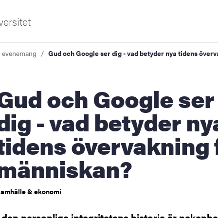
ersitet
a evenemang
Gud och Google ser dig - vad betyder nya tidens över
och Google ser
dig - vad betyder ny
tidens övervakning 
ldning
människan?
och innovation
tetet
amhälle & ekonomi
I den personliga integritetens historia är nakenhe