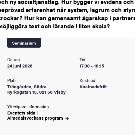
och ny socialtjänstlag. Hur bygger vi evidens och
beprövad erfarenhet när system, lagrum och styr
krockar? Hur kan gemensamt ägarskap i partner
möjliggöra test och lärande i liten skala?
Seminarium
Datum
Tid
24 juni 2026
17:30 - 18:15
Plats
Kostnad
Trädgården, Södra
Kostnadsfritt
Kyrkogatan 15, 621 56 Visby
Ytterligare information
Eventets sida i
Almedalsveckans
program