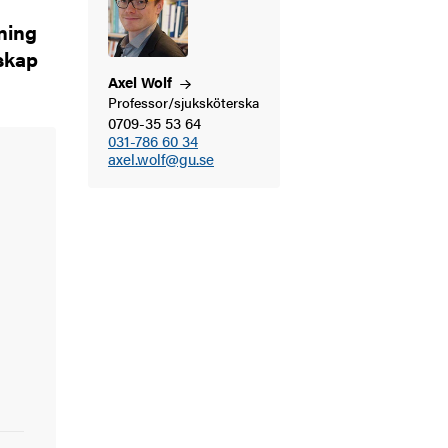
ning
skap
Axel
Wolf
Professor/sjuksköterska
0709-35 53 64
031-786 60 34
axel.wolf@gu.se