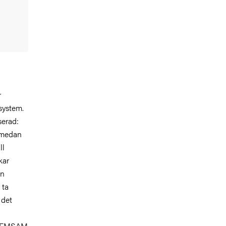
r
system.
serad:
, medan
ll
kar
an
 ta
 det
h DEMSAM