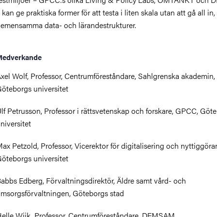
 kan ge praktiska former för att testa i liten skala utan att gå all in
emensamma data- och lärandestrukturer.
Medverkande
xel Wolf, Professor, Centrumföreståndare, Sahlgrenska akademin,
öteborgs universitet
lf Petrusson, Professor i rättsvetenskap och forskare, GPCC, Göt
niversitet
ax Petzold, Professor, Vicerektor för digitalisering och nyttiggöra
öteborgs universitet
abbs Edberg, Förvaltningsdirektör, Äldre samt vård- och
msorgsförvaltningen, Göteborgs stad
elle Wijk, Professor, Centrumföreståndare, DEMSAM