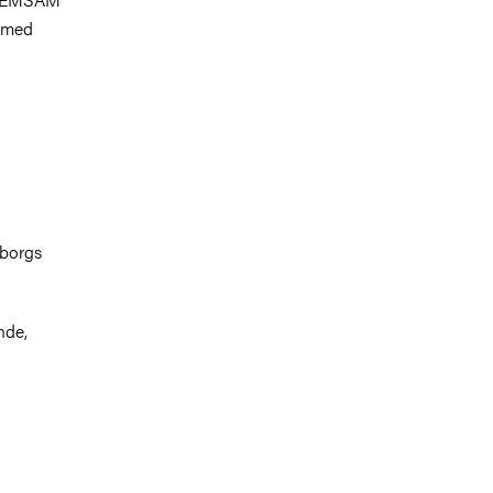
, med
eborgs
nde,