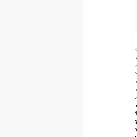
K
s
v
N
h
o
v
m
“
g
m
t