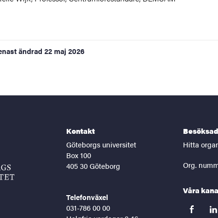
enast ändrad
22 maj 2026
Kontakt
Besöksad
Göteborgs universitet
Hitta orga
Box 100
Org. numm
405 30 Göteborg
Våra kana
Telefonväxel
031-786 00 00
facebook
lin