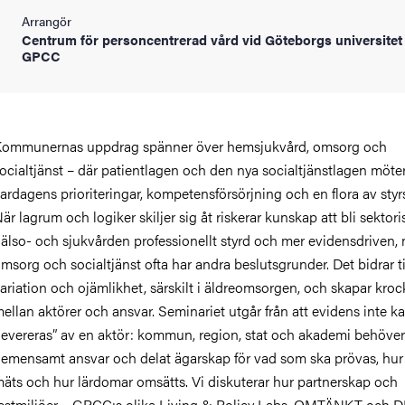
Arrangör
Centrum för personcentrerad vård vid Göteborgs universitet
GPCC
ommunernas uppdrag spänner över hemsjukvård, omsorg och
ocialtjänst – där patientlagen och den nya socialtjänstlagen möte
ardagens prioriteringar, kompetensförsörjning och en flora av styr
är lagrum och logiker skiljer sig åt riskerar kunskap att bli sektori
älso- och sjukvården professionellt styrd och mer evidensdriven
msorg och socialtjänst ofta har andra beslutsgrunder. Det bidrar ti
ariation och ojämlikhet, särskilt i äldreomsorgen, och skapar kroc
ellan aktörer och ansvar. Seminariet utgår från att evidens inte k
levereras” av en aktör: kommun, region, stat och akademi behöver
emensamt ansvar och delat ägarskap för vad som ska prövas, hur
äts och hur lärdomar omsätts. Vi diskuterar hur partnerskap och
estmiljöer – GPCC:s olika Living & Policy Labs, OMTÄNKT oc