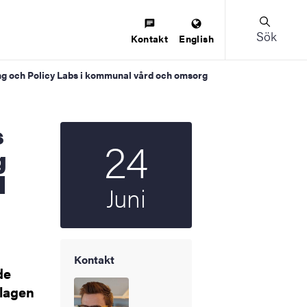
Sök
Kontakt
English
g och Policy Labs i kommunal vård och omsorg
24
Startdatum
2026
g
l
Juni
Kontakt
de
tlagen