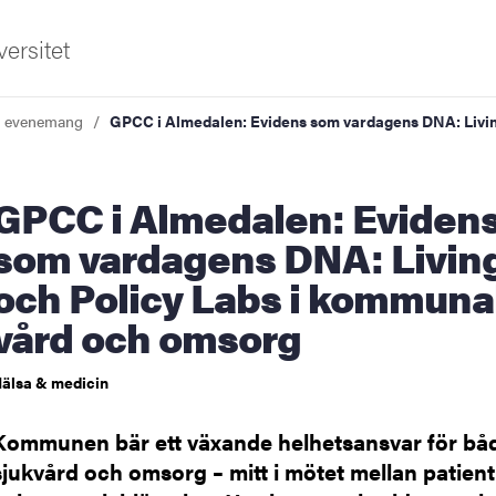
ersitet
a evenemang
GPCC i Almedalen: Evidens som vardagens DNA: Livin
Almedalen: Evidens
som vardagens DNA: Livin
och Policy Labs i kommuna
ldning
vård och omsorg
och innovation
älsa & medicin
tetet
Kommunen bär ett växande helhetsansvar för bå
sjukvård och omsorg – mitt i mötet mellan patien