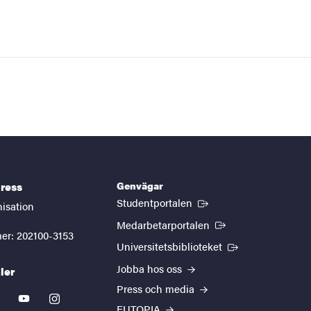
Genvägar
ress
(Extern länk)
Studentportalen
nisation
(Extern länk)
Medarbetarportalen
er: 202100-3153
(Extern länk)
Universitetsbiblioteket
Jobba hos oss
ler
Press och media
kedin
youtube
instagram
EUTOPIA