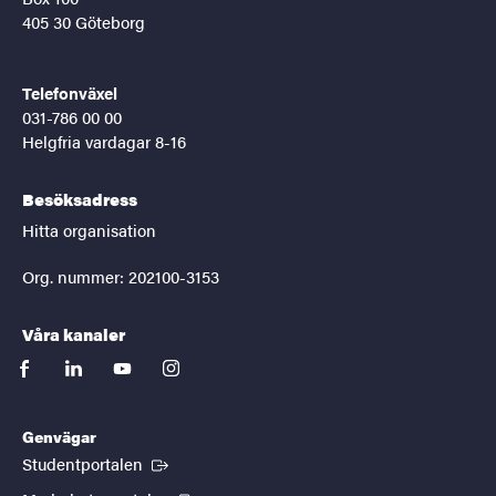
405 30 Göteborg
Telefonväxel
031-786 00 00
Helgfria vardagar 8-16
Besöksadress
Hitta organisation
Org. nummer: 202100-3153
Våra kanaler
facebook
linkedin
youtube
instagram
Genvägar
(Extern länk)
Studentportalen