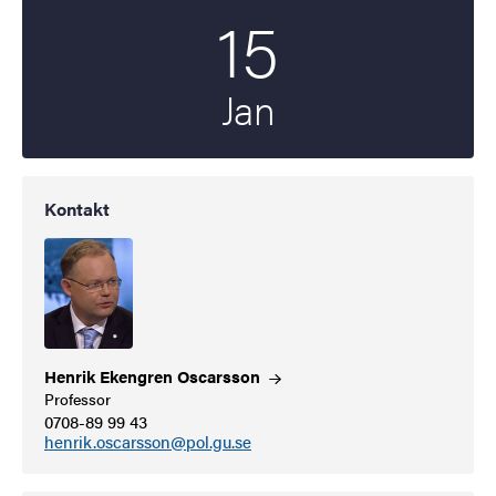
15
Startdatum
2021
Jan
Kontakt
Henrik Ekengren
Oscarsson
Professor
0708-89 99 43
henrik.oscarsson@pol.gu.se