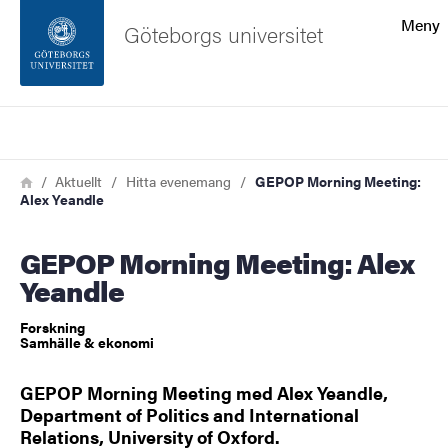
Sökfunktionen
Meny
Göteborgs universitet
Sidfoten
Sök
Kontakta universitetet
Länkstig
Hem
Aktuellt
Hitta evenemang
GEPOP Morning Meeting:
Alex Yeandle
Om webbplatsen
GEPOP Morning Meeting: Alex
Yeandle
Forskning
Samhälle & ekonomi
GEPOP Morning Meeting med Alex Yeandle,
Department of Politics and International
Relations, University of Oxford.