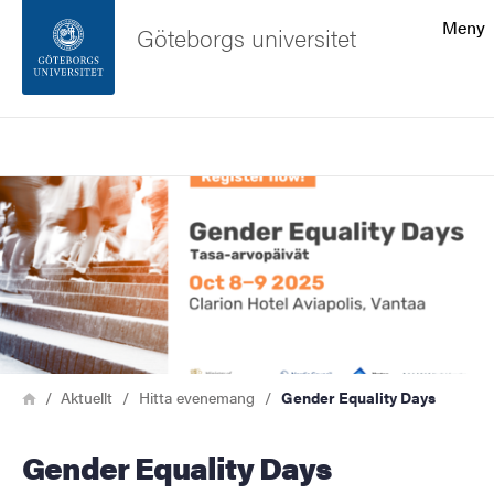
Sökfunktionen
Meny
Göteborgs universitet
Sidfoten
Sök
Kontakta universitetet
Bild
Om webbplatsen
Länkstig
Hem
Aktuellt
Hitta evenemang
Gender Equality Days
Gender Equality Days