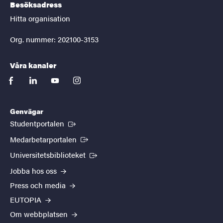
Besöksadress
Hitta organisation
Org. nummer: 202100-3153
Våra kanaler
facebook
linkedin
youtube
instagram
Genvägar
(Extern länk)
Studentportalen
(Extern länk)
Medarbetarportalen
(Extern länk)
Universitetsbiblioteket
Jobba hos oss
Press och media
EUTOPIA
Om webbplatsen