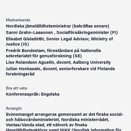
Medverkande
Nordiska jämställdhetsministrar (bekräftas senare)
Sanni Grahn-Laasonen , Socialförsäkringsminister (FI)
Elísabet Gísladóttir, Senior Legal Advisor, Ministry of
Justice (IS)
Fredrik Bondestam, föreståndare på Nationella
sekretariatet för genusforskning (SE)
Lise Rolandsen Agustín, docent, Aalborg University
Julian Honkasalo, docent, seniorforskare vid Finlands
forskningsråd
Bra att veta
Konferensspråk: Engelska
Arrangör
Evenemanget arrangeras gemensamt av det finska social-
och hälsovårdsministeriet, Nordiska ministerrådet,
Vantaa/Vanda stad, ett nätverk av finska
jämställdhetsaktörer samt NIKK (Nordisk information för