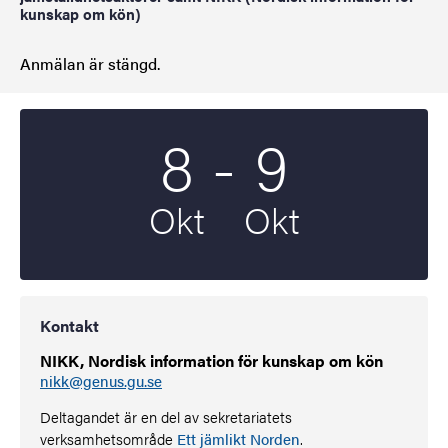
kunskap om kön)
Anmälan är stängd.
Till
8
-
9
Startdatum
2025
Slutdatum
2025
Okt
Okt
Kontakt
NIKK, Nordisk information för kunskap om kön
nikk@genus.gu.se
Deltagandet är en del av sekretariatets
verksamhetsområde
Ett jämlikt Norden
.