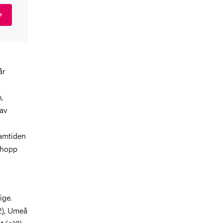
år
,
 av
samtiden
r hopp
ige.
2), Umeå