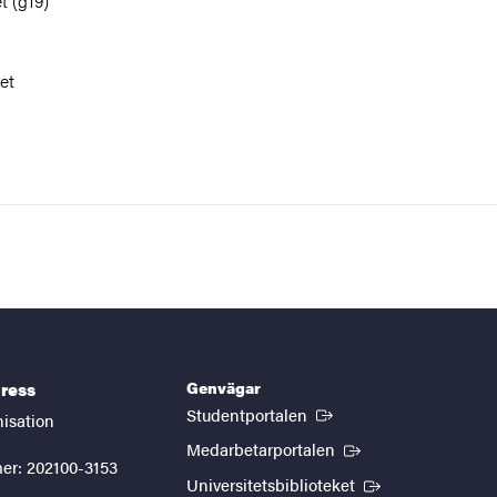
t (g19)
et
Genvägar
ress
(Extern länk)
Studentportalen
nisation
(Extern länk)
Medarbetarportalen
er: 202100-3153
(Extern länk)
Universitetsbiblioteket