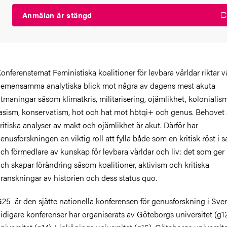
Anmälan är stängd
onferenstemat Feministiska koalitioner för levbara världar riktar v
emensamma analytiska blick mot några av dagens mest akuta
tmaningar såsom klimatkris, militarisering, ojämlikhet, kolonialism
asism, konservatism, hot och hat mot hbtqi+ och genus. Behovet
ritiska analyser av makt och ojämlikhet är akut. Därför har
enusforskningen en viktig roll att fylla både som en kritisk röst i 
ch förmedlare av kunskap för levbara världar och liv: det som ge
ch skapar förändring såsom koalitioner, aktivism och kritiska
ranskningar av historien och dess status quo.
25 är den sjätte nationella konferensen för genusforskning i Sver
idigare konferenser har organiserats av Göteborgs universitet (g1