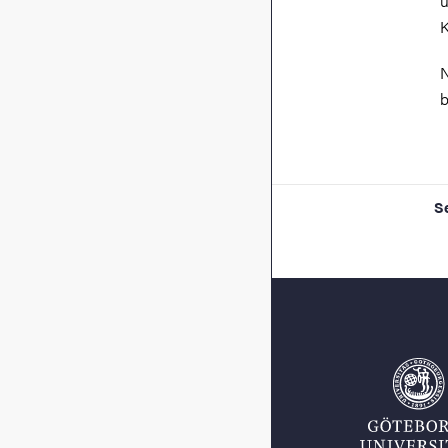
u
K
N
b
S