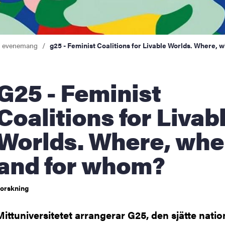
a evenemang
g25 - Feminist Coalitions for Livable Worlds. Where, 
 - Feminist
Coalitions for Livab
Worlds. Where, whe
and for whom?
orskning
Mittuniversitetet arrangerar G25, den sjätte natio