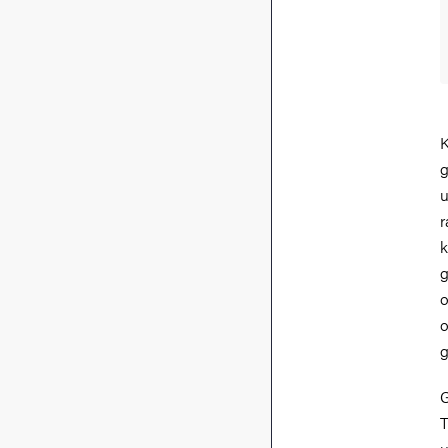
K
g
u
r
k
g
o
o
g
G
T