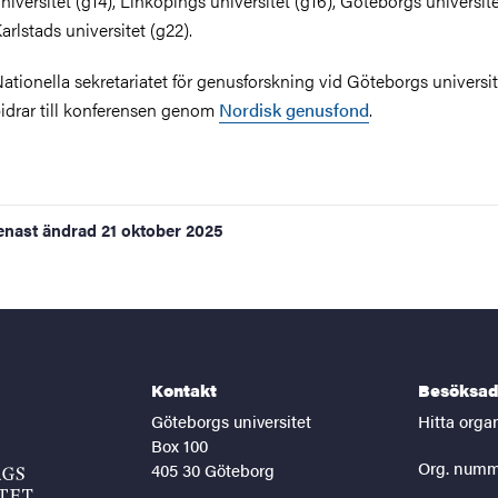
niversitet (g14), Linköpings universitet (g16), Göteborgs universite
arlstads universitet (g22).
ationella sekretariatet för genusforskning vid Göteborgs universit
idrar till konferensen genom
Nordisk genusfond
.
enast ändrad
21 oktober 2025
Kontakt
Besöksad
Göteborgs universitet
Hitta orga
Box 100
Org. numm
405 30 Göteborg