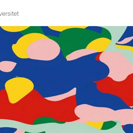
ersitet
ldning
och innovation
tetet