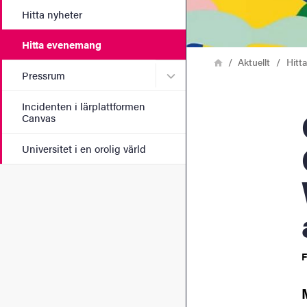
Hitta nyheter
Hitta evenemang
Länkstig
Hem
Aktuellt
Hitt
Undermeny för Pressrum
Pressrum
Incidenten i lärplattformen
g25
Canvas
Universitet i en orolig värld
F