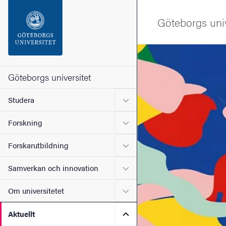
Sökfunktionen
Göteborgs univ
Sidfoten
Bild
Kontakta universitetet
Göteborgs universitet
Undermeny för Studera
Studera
Om webbplatsen
Undermeny för Forskning
Forskning
Undermeny för Forskarutbi
Forskarutbildning
Undermeny för Samverkan 
Samverkan och innovation
Undermeny för Om universi
Om universitetet
Undermeny för Aktuellt
Aktuellt