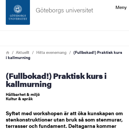
Sökfunktionen
Meny
Göteborgs universitet
Sidfoten
Sök
Kontakta universitetet
Länkstig
Hem
Aktuellt
Hitta evenemang
(Fullbokad!) Praktisk kurs
i kallmurning
Om webbplatsen
(Fullbokad!) Praktisk kurs i
kallmurning
Hållbarhet & miljö
Kultur & språk
Syftet med workshopen är att öka kunskapen om
stenkonstruktioner utan bruk så som stenmurar,
terrasser och fundament. Deltagarna kommer