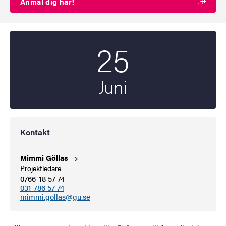
Anmäl dig här!
25
Startdatum
2024
Juni
Kontakt
Mimmi
Göllas
Projektledare
0766-18 57 74
031-786 57 74
mimmi.gollas@gu.se