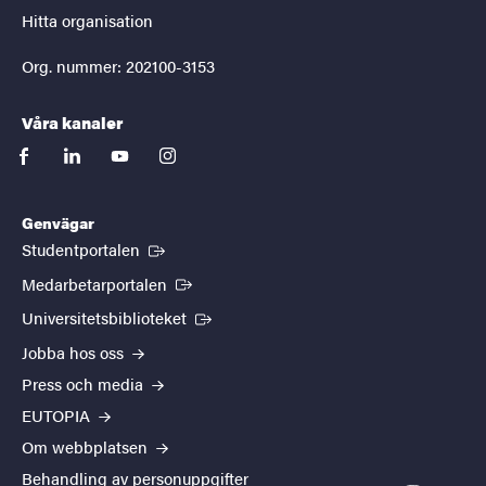
Hitta organisation
Org. nummer: 202100-3153
Våra kanaler
facebook
linkedin
youtube
instagram
Genvägar
(Extern länk)
Studentportalen
(Extern länk)
Medarbetarportalen
(Extern länk)
Universitetsbiblioteket
Jobba hos oss
Press och media
EUTOPIA
Om webbplatsen
Behandling av personuppgifter