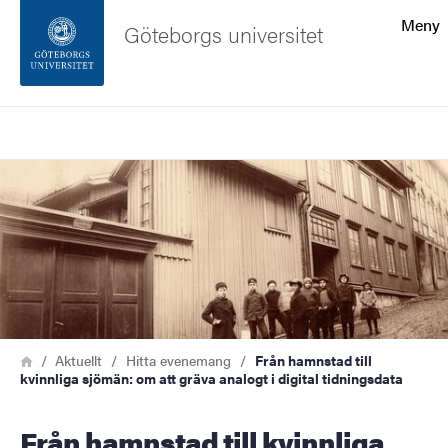
Sökfunktionen
Meny
Göteborgs universitet
Sidfoten
Sök
Kontakta universitetet
Bild
Om webbplatsen
Länkstig
Hem
Aktuellt
Hitta evenemang
Från hamnstad till
kvinnliga sjömän: om att gräva analogt i digital tidningsdata
Från hamnstad till kvinnliga