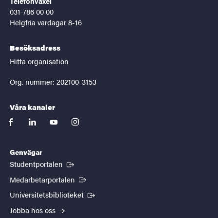
Telefonväxel
031-786 00 00
Helgfria vardagar 8-16
Besöksadress
Hitta organisation
Org. nummer: 202100-3153
Våra kanaler
facebook
linkedin
youtube
instagram
Genvägar
(Extern länk)
Studentportalen
(Extern länk)
Medarbetarportalen
(Extern länk)
Universitetsbiblioteket
Jobba hos oss