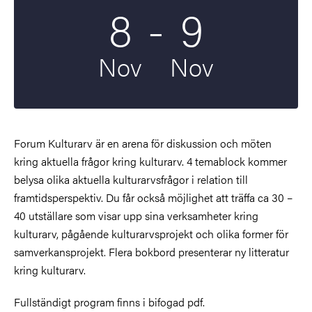
Till
8
-
9
Startdatum
2021
Slutdatum
2021
Nov
Nov
Forum Kulturarv är en arena för diskussion och möten
kring aktuella frågor kring kulturarv.
4 temablock kommer
belysa olika aktuella kulturarvsfrågor i relation till
framtidsperspektiv. Du får också möjlighet att träffa ca 30 –
40 utställare som visar upp sina verksamheter kring
kulturarv, pågående kulturarvsprojekt och olika former för
samverkansprojekt. Flera bokbord presenterar ny litteratur
kring kulturarv.
Fullständigt program finns i bifogad pdf.