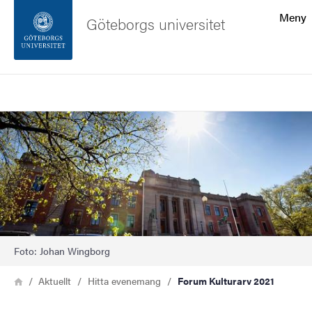
Sökfunktionen
Meny
Göteborgs universitet
Sidfoten
Sök
Kontakta universitetet
Bild
Om webbplatsen
Foto: Johan Wingborg
Länkstig
Hem
Aktuellt
Hitta evenemang
Forum Kulturarv 2021