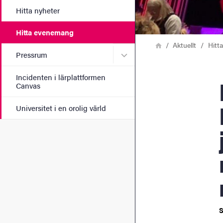
Hitta nyheter
Hitta evenemang
Länkstig
Hem
Aktuellt
Hitt
Undermeny för Pressrum
Pressrum
Incidenten i lärplattformen
Forum
Canvas
Universitet i en orolig värld
S