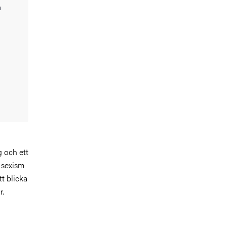
h
g och ett
 sexism
t blicka
r.