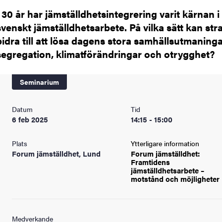
I 30 år har jämställdhetsintegrering varit kärnan i
svenskt jämställdhetsarbete. På vilka sätt kan str
bidra till att lösa dagens stora samhällsutmaning
segregation, klimatförändringar och otrygghet?
Seminarium
Datum
Tid
6 feb 2025
14:15 - 15:00
Plats
Ytterligare information
Forum jämställdhet, Lund
Forum jämställdhet:
Framtidens
jämställdhetsarbete –
motstånd och
möjligheter
Medverkande