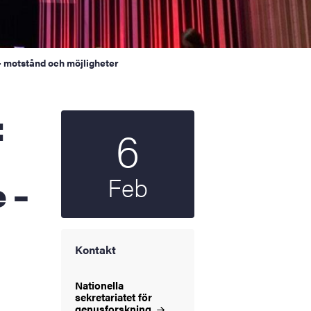
– motstånd och möjligheter
6
Startdatum
2025
Feb
 –
Kontakt
Nationella
sekretariatet för
genusforskning