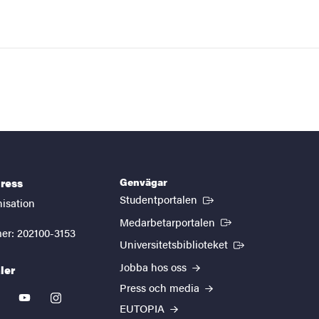
Genvägar
ress
(Extern länk)
Studentportalen
nisation
(Extern länk)
Medarbetarportalen
er: 202100-3153
(Extern länk)
Universitetsbiblioteket
Jobba hos oss
ler
Press och media
kedin
youtube
instagram
EUTOPIA