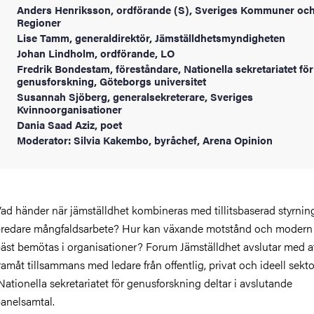
Anders Henriksson, ordförande (S), Sveriges Kommuner oc
Regioner
Lise Tamm, generaldirektör, Jämställdhetsmyndigheten
Johan Lindholm, ordförande, LO
Fredrik Bondestam, föreståndare, Nationella sekretariatet för
genusforskning, Göteborgs universitet
Susannah Sjöberg, generalsekreterare, Sveriges
Kvinnoorganisationer
Dania Saad Aziz, poet
Moderator: Silvia Kakembo, byråchef, Arena Opinion
ad händer när jämställdhet kombineras med tillitsbaserad styrnin
redare mångfaldsarbete? Hur kan växande motstånd och modern
äst bemötas i organisationer? Forum Jämställdhet avslutar med at
ramåt tillsammans med ledare från offentlig, privat och ideell sekto
ationella sekretariatet för genusforskning deltar i avslutande
anelsamtal.