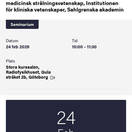
medicinsk strålningsvetenskap, Institutionen
för kliniska vetenskaper, Sahlgrenska akademin
Seminarium
Datum
Tid
24 feb 2026
10:00 - 11:30
Plats
Stora kurssalen,
Radiofysikhuset, Gula
stråket 2b,
Göteborg
24
Startdatum
2026