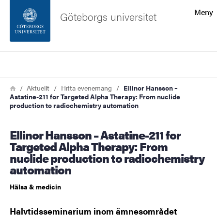
Sökfunktionen
Meny
Göteborgs universitet
Sidfoten
Sök
Kontakta universitetet
Länkstig
Hem
Aktuellt
Hitta evenemang
Ellinor Hansson –
Astatine-211 for Targeted Alpha Therapy: From nuclide
Om webbplatsen
production to radiochemistry automation
Ellinor Hansson – Astatine-211 for
Targeted Alpha Therapy: From
nuclide production to radiochemistry
automation
Hälsa & medicin
Halvtidsseminarium inom ämnesområdet