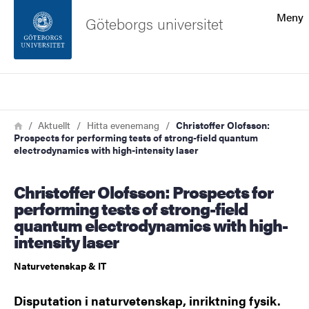
Sökfunktionen
Meny
Göteborgs universitet
Sidfoten
Sök
Kontakta universitetet
Länkstig
Hem
Aktuellt
Hitta evenemang
Christoffer Olofsson:
Prospects for performing tests of strong-field quantum
Om webbplatsen
electrodynamics with high-intensity laser
Christoffer Olofsson: Prospects for
performing tests of strong-field
quantum electrodynamics with high-
intensity laser
Naturvetenskap & IT
Disputation i naturvetenskap, inriktning fysik.