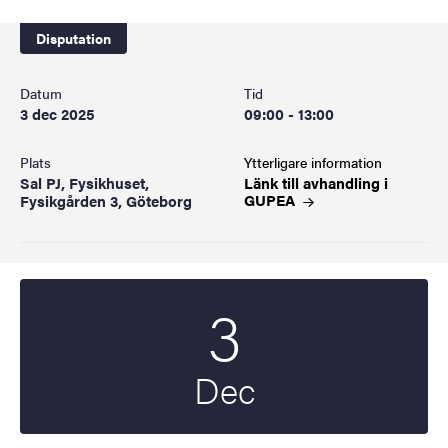
Disputation
Datum
Tid
3 dec 2025
09:00 - 13:00
Plats
Ytterligare information
Sal PJ, Fysikhuset,
Länk till avhandling i
GUPEA
Fysikgården 3, Göteborg
3
Startdatum
2025
Dec