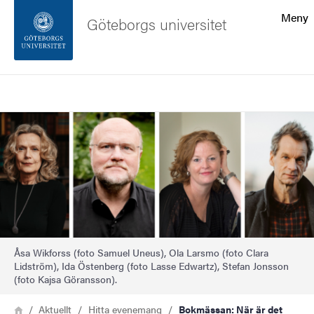
Sökfunktionen
Meny
Göteborgs universitet
Sidfoten
Sök
Kontakta universitetet
Bild
Om webbplatsen
Åsa Wikforss (foto Samuel Uneus), Ola Larsmo (foto Clara
Lidström), Ida Östenberg (foto Lasse Edwartz), Stefan Jonsson
(foto Kajsa Göransson).
Länkstig
Hem
Aktuellt
Hitta evenemang
Bokmässan: När är det