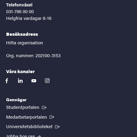
Telefonväxel
031-786 00 00
Helgfria vardagar 8-16
Besöksadress
Hitta organisation
Org. nummer: 202100-3153
Våra kanaler
facebook
linkedin
youtube
instagram
Genvägar
(Extern länk)
Studentportalen
(Extern länk)
Medarbetarportalen
(Extern länk)
Universitetsbiblioteket
Jobba hos oss