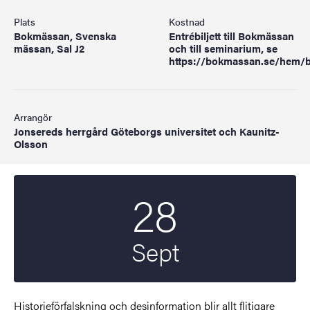
Plats
Kostnad
Bokmässan, Svenska
Entrébiljett till Bokmässan
mässan, Sal J2
och till seminarium, se
https://bokmassan.se/hem/bi
Arrangör
Jonsereds herrgård Göteborgs universitet och Kaunitz-
Olsson
28
Startdatum
2025
Sept
Historieförfalskning och desinformation blir allt flitigare