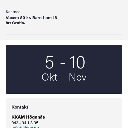
Kostnad
Vuxen: 80 kr. Barn t om 18
år: Gratis.
Till
5
-
10
Startdatum
2024
Slutdatum
2024
Okt
Nov
Kontakt
KKAM Höganäs
042--34 1 3 35
info@kkam.nu