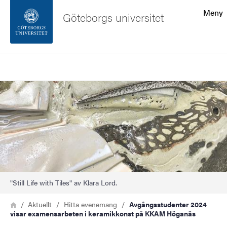
Sökfunktionen
Meny
Göteborgs universitet
Sidfoten
Sök
Kontakta universitetet
Bild
Om webbplatsen
"Still Life with Tiles" av Klara Lord.
Länkstig
Hem
Aktuellt
Hitta evenemang
Avgångsstudenter 2024
visar examensarbeten i keramikkonst på KKAM Höganäs