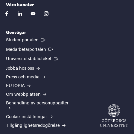
Våra kanaler
facebook
linkedin
youtube
instagram
Genvägar
(Extern länk)
Studentportalen
(Extern länk)
Medarbetarportalen
(Extern länk)
Universitetsbiblioteket
Jobba hos oss
Press och media
EUTOPIA
Om webbplatsen
Behandling av personuppgifter
Cookie-inställningar
Tillgänglighetsredogörelse