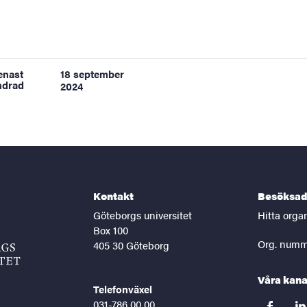
enast
18 september
ndrad
2024
Kontakt
Besöksad
Göteborgs universitet
Hitta orga
Box 100
Org. numm
405 30 Göteborg
Våra kana
Telefonväxel
031-786 00 00