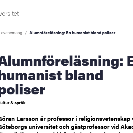
ersitet
a evenemang
Alumnföreläsning: En humanist bland poliser
nföreläsning: En
humanist bland
poliser
ldning
och innovation
ultur & språk
tetet
Göran Larsson är professor i religionsvetenskap 
Göteborgs universitet och gästprofessor vid Ak