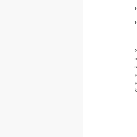
G
o
s
p
p
k