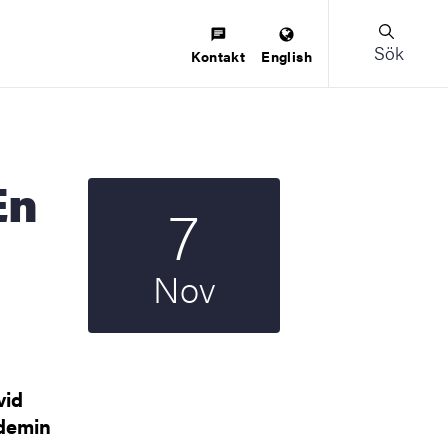
Sök
Kontakt
English
7
Startdatum
2024
Nov
vid
ademin