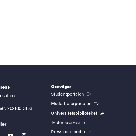
Genvägar
ress
(Extern länk)
Studentportalen
nisation
(Extern länk)
Medarbetarportalen
er: 202100-3153
(Extern länk)
Universitetsbiblioteket
Jobba hos oss
ler
Press och media