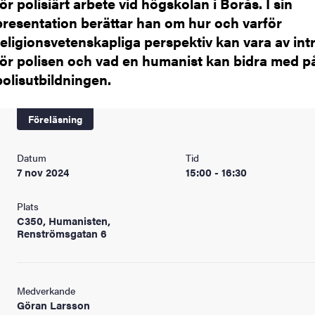
för polisiärt arbete vid högskolan i Borås. I sin
presentation berättar han om hur och varför
religionsvetenskapliga perspektiv kan vara av int
för polisen och vad en humanist kan bidra med p
polisutbildningen.
Föreläsning
Datum
Tid
7 nov 2024
15:00 - 16:30
Plats
C350, Humanisten,
Renströmsgatan 6
Medverkande
Göran Larsson