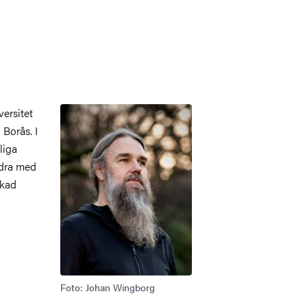
Bild
ersitet
 Borås. I
liga
idra med
ökad
Foto: Johan Wingborg