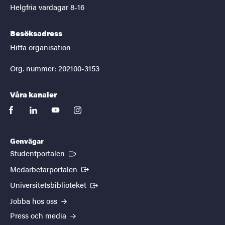
Helgfria vardagar 8-16
Besöksadress
Hitta organisation
Org. nummer: 202100-3153
Våra kanaler
facebook
linkedin
youtube
instagram
Genvägar
(Extern länk)
Studentportalen
(Extern länk)
Medarbetarportalen
(Extern länk)
Universitetsbiblioteket
Jobba hos oss
Press och media