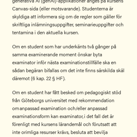
generativa AI (genAI)-applikationer anges på kursens
Canvas-sida (eller motsvarande). Studenterna är
skyldiga att informera sig om de regler som gäller för
skriftliga inlämningsuppgifter, seminarieuppgifter och
tentamina i den aktuella kursen.
Om en student som har underkänts två gånger på
samma examinerande moment önskar byta
examinator inför nästa examinationstillfälle ska en
sådan begäran bifallas om det inte finns särskilda skäl
däremot (6 kap. 22 § HF).
Om en student har fått besked om pedagogiskt stöd
från Göteborgs universitet med rekommendation
om anpassad examination och/eller anpassad
examinationsform kan examinator, i det fall det är
förenligt med kursens lärandemål och förutsatt att
inte orimliga resurser krävs, besluta att bevilja