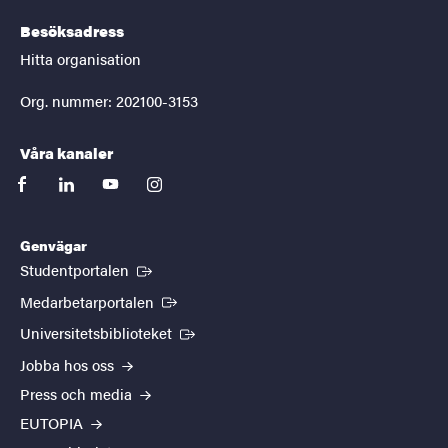
Besöksadress
Hitta organisation
Org. nummer: 202100-3153
Våra kanaler
facebook
linkedin
youtube
instagram
Genvägar
(Extern länk)
Studentportalen
(Extern länk)
Medarbetarportalen
(Extern länk)
Universitetsbiblioteket
Jobba hos oss
Press och media
EUTOPIA