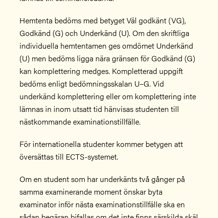
Hemtenta bedöms med betyget Väl godkänt (VG),
Godkänd (G) och Underkänd (U). Om den skriftliga
individuella hemtentamen ges omdömet Underkänd
(U) men bedöms ligga nära gränsen för Godkänd (G)
kan komplettering medges. Kompletterad uppgift
bedöms enligt bedömningsskalan U–G. Vid
underkänd komplettering eller om komplettering inte
lämnas in inom utsatt tid hänvisas studenten till
nästkommande examinationstillfälle.
För internationella studenter kommer betygen att
översättas till ECTS-systemet.
Om en student som har underkänts två gånger på
samma examinerande moment önskar byta
examinator inför nästa examinationstillfälle ska en
sådan begäran bifallas om det inte finns särskilda skäl