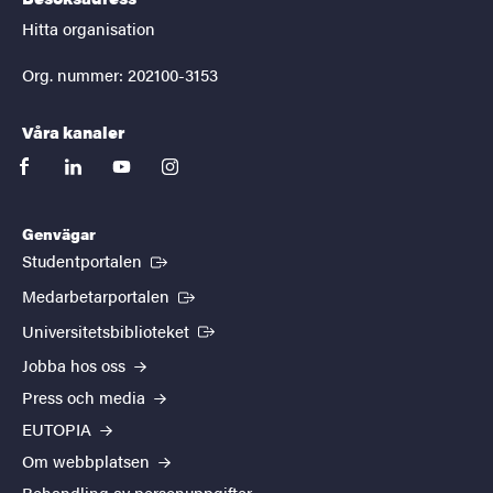
Hitta organisation
Org. nummer: 202100-3153
Våra kanaler
facebook
linkedin
youtube
instagram
Genvägar
(Extern länk)
Studentportalen
(Extern länk)
Medarbetarportalen
(Extern länk)
Universitetsbiblioteket
Jobba hos oss
Press och media
EUTOPIA
Om webbplatsen
Behandling av personuppgifter