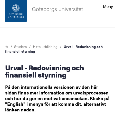
Sökfunktionen
Meny
Göteborgs universitet
Sidfoten
Sök
Kontakta universitetet
Länkstig
Hem
Studera
Hitta utbildning
Urval - Redovisning och
finansiell styrning
Om webbplatsen
Urval - Redovisning och
finansiell styrning
På den internationella versionen av den här
sidan finns mer information om urvalsprocessen
och hur du gör en motivationsansökan. Klicka på
"English" i menyn för att komma dit, alternativt
länken nedan.