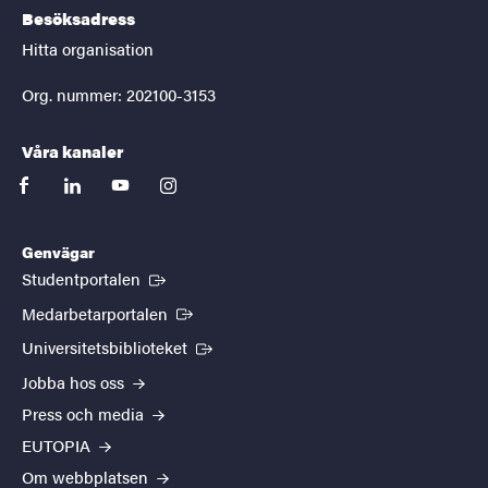
Besöksadress
Hitta organisation
Org. nummer: 202100-3153
Våra kanaler
facebook
linkedin
youtube
instagram
Genvägar
(Extern länk)
Studentportalen
(Extern länk)
Medarbetarportalen
(Extern länk)
Universitetsbiblioteket
Jobba hos oss
Press och media
EUTOPIA
Om webbplatsen