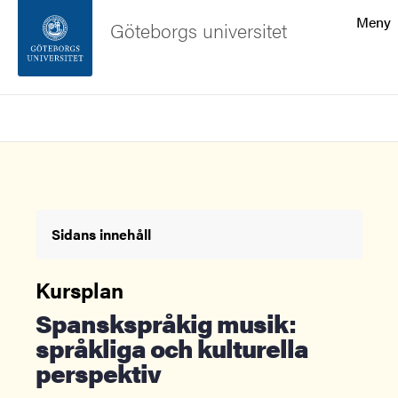
Sökfunktionen
Meny
Göteborgs universitet
Sidfoten
Sök
Kontakta universitetet
Om webbplatsen
Sidans innehåll
Kursplan
Spanskspråkig musik:
språkliga och kulturella
perspektiv