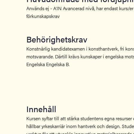
Används ej - A1N Avancerad nivå, har endast kurs/e
förkunskapskrav
Behörighetskrav
Konstnärlig kandidatexamen i konsthantverk, fri kons
motsvarande. Därtill krävs kunskaper i engelska mot
Engelska Engelska B.
Innehåll
Kursen syftar till att stärka studentens egna resurser 
hållbar yrkeskarriär inom hantverk och design. Stud
verktyg för att utveckla innovativa materialbaserade 