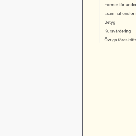
Former för unde
Examinationsfor
Betyg
Kursvärdering
Övriga föreskrift