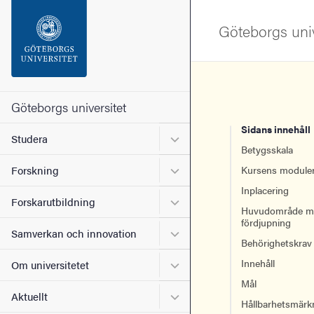
Sökfunktionen
Göteborgs univ
Sidfoten
Kontakta universitetet
Göteborgs universitet
Sidans innehåll
Undermeny för Studera
Studera
Om webbplatsen
Betygsskala
Undermeny för Forskning
Forskning
Kursens module
Inplacering
Undermeny för Forskarutbi
Forskarutbildning
Huvudområde m
fördjupning
Undermeny för Samverkan 
Samverkan och innovation
Behörighetskrav
Undermeny för Om universi
Innehåll
Om universitetet
Mål
Undermeny för Aktuellt
Aktuellt
Hållbarhetsmärk