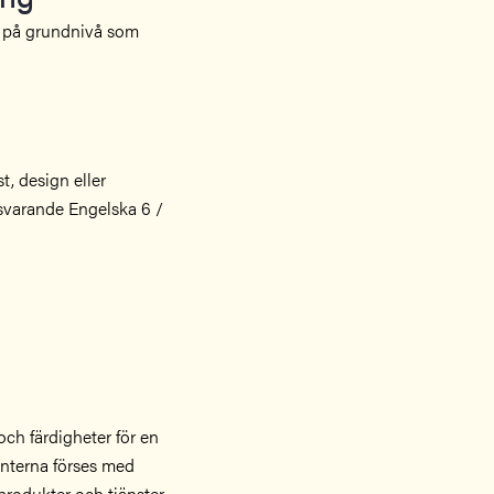
r på grundnivå som
t, design eller
svarande Engelska 6 /
och färdigheter för en
enterna förses med
produkter och tjänster