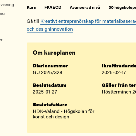
rvisning
Kurs
FKAECD
Avancerad nivå
30 högskolep
mer
Gå till
Kreativt entreprenörskap för materialbaser
och designinnovation
er
Om kursplanen
Diarienummer
Ikraftträdan
GU 2025/328
2025-02-17
Beslutsdatum
Gäller från te
2025-01-27
Höstterminen 2
Beslutsfattare
HDK-Valand - Högskolan för
konst och design