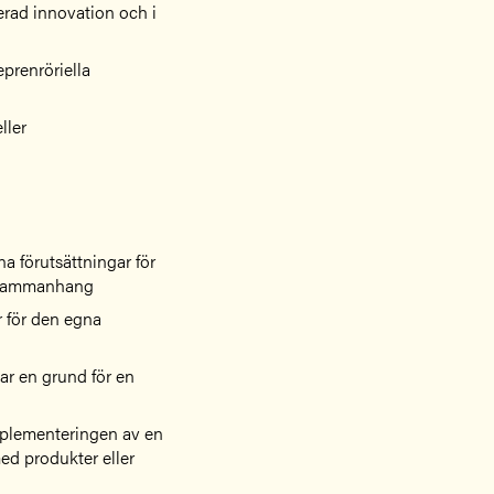
erad innovation och i
eprenröriella
ller
na förutsättningar för
t sammanhang
r för den egna
ar en grund för en
mplementeringen av en
ed produkter eller