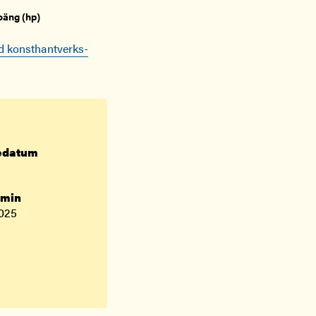
oäng (hp)
ad konsthantverks-
dedatum
rmin
025