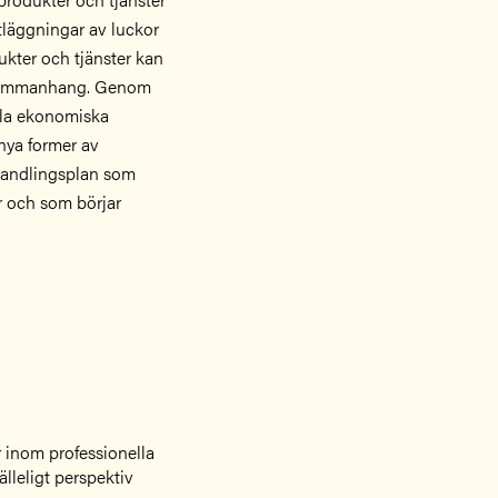
läggningar av luckor
kter och tjänster kan
la sammanhang. Genom
lla ekonomiska
 nya former av
handlingsplan som
r och som börjar
r inom professionella
lleligt perspektiv