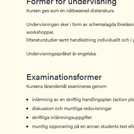
Former för undervisning
Kursen ges som en nätbaserad distanskurs.
Undervisningen sker i form av schemalagda föreläsni
workshoppar,
litteraturstudier samt handledning individuellt och i 
Undervisningsspråket är engelska.
Examinationsformer
Kursens lärandemål examineras genom
inlämning av en skriftlig handlingsplan (action pl
diskussion och muntliga redovisningar
skriftliga inlämningsuppgifter
muntlig opponering på en annan students text elle