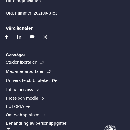
Hitta organisation
Org. nummer: 202100-3153
Våra kanaler
facebook
linkedin
youtube
instagram
Genvägar
(Extern länk)
Studentportalen
(Extern länk)
Medarbetarportalen
(Extern länk)
Universitetsbiblioteket
Jobba hos oss
Press och media
EUTOPIA
Om webbplatsen
Behandling av personuppgifter