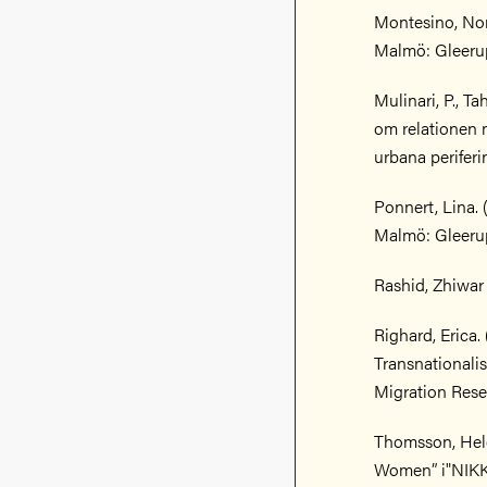
Montesino, Nor
Malmö: Gleerup
Mulinari, P., Ta
om relationen m
urbana periferin
Ponnert, Lina. 
Malmö: Gleerups
Rashid, Zhiwar
Righard, Erica.
Transnationali
Migration Resea
Thomsson, Helé
Women” i"NIKKm