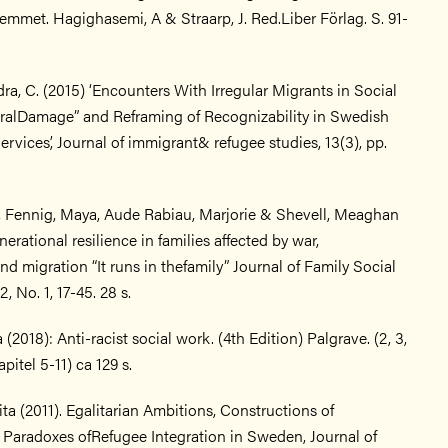
khemmet. Hagighasemi, A & Straarp, J. Red.Liber Förlag. S. 91-
a, C. (2015) ‘Encounters With Irregular Migrants in Social
eralDamage” and Reframing of Recognizability in Swedish
ervices’, Journal of immigrant& refugee studies, 13(3), pp.
 Fennig, Maya, Aude Rabiau, Marjorie & Shevell, Meaghan
nerational resilience in families affected by war,
d migration “It runs in thefamily” Journal of Family Social
 No. 1, 17-45. 28 s.
(2018): Anti-racist social work. (4th Edition) Palgrave. (2, 3,
apitel 5-11) ca 129 s.
a (2011). Egalitarian Ambitions, Constructions of
e Paradoxes ofRefugee Integration in Sweden, Journal of