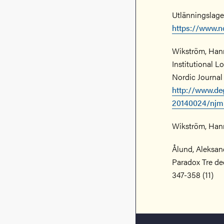
Utlänningslagen
https://www.
Wikström, Hann
Institutional L
Nordic Journal 
http://www.deg
20140024/njm
Wikström, Hanna
Ålund, Aleksand
Paradox Tre dec
347-358 (11)