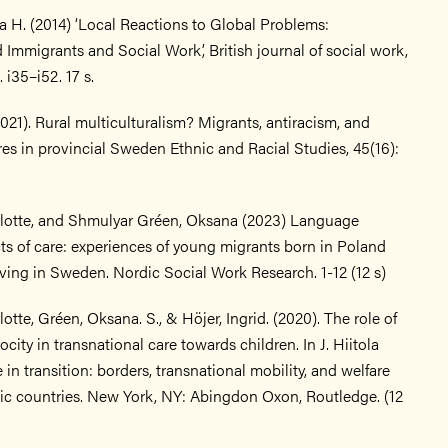
a H. (2014) ‘Local Reactions to Global Problems:
mmigrants and Social Work’, British journal of social work,
 i35–i52. 17 s.
(2021). Rural multiculturalism? Migrants, antiracism, and
res in provincial Sweden Ethnic and Racial Studies, 45(16):
lotte, and Shmulyar Gréen, Oksana (2023) Language
ts of care: experiences of young migrants born in Poland
ving in Sweden. Nordic Social Work Research. 1-12 (12 s)
otte, Gréen, Oksana. S., & Höjer, Ingrid. (2020). The role of
ocity in transnational care towards children. In J. Hiitola
fe in transition: borders, transnational mobility, and welfare
dic countries. New York, NY: Abingdon Oxon, Routledge. (12