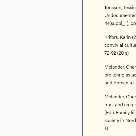
Jönsson, Jessic
Undocumented I
44(suppl_1), pp.
Krifors, Karin 
convivial cultu
72-92 (20 s)
Melander, Char
brokering as ac
and Romania li
Melander, Charl
trust and recipr
(Ed.), Family li
society in Nor
s)