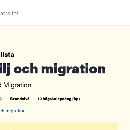
ersitet
lista
ilj och migration
d Migration
ldning
och innovation
2
Grundnivå
10 högskolepoäng (hp)
tetet
ch migration