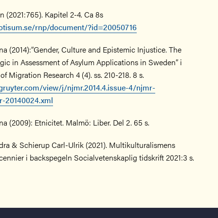
 (2021:765). Kapitel 2-4. Ca 8s
notisum.se/rnp/document/?id=20050716
a (2014):”Gender, Culture and Epistemic Injustice. The
ogic in Assessment of Asylum Applications in Sweden” i
of Migration Research 4 (4). ss. 210-218. 8 s.
ruyter.com/view/j/njmr.2014.4.issue-4/njmr-
r-20140024.xml
 (2009): Etnicitet. Malmö: Liber. Del 2. 65 s.
ra & Schierup Carl-Ulrik (2021). Multikulturalismens
ennier i backspegeln Socialvetenskaplig tidskrift 2021:3 s.