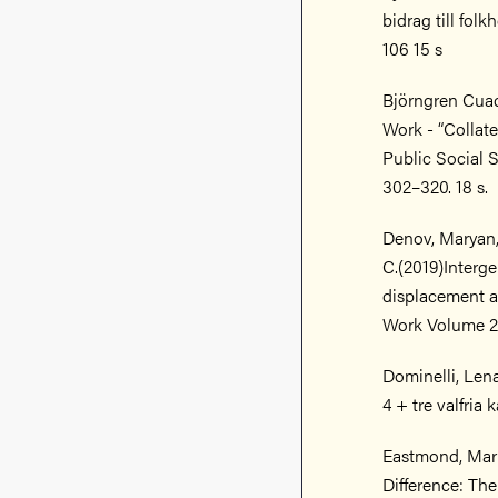
bidrag till fol
106 15 s
Björngren Cuadr
Work - “Collat
Public Social S
302–320. 18 s.
Denov, Maryan,
C.(2019)Interge
displacement an
Work Volume 22,
Dominelli, Lena 
4 + tre valfria k
Eastmond, Marit
Difference: Th