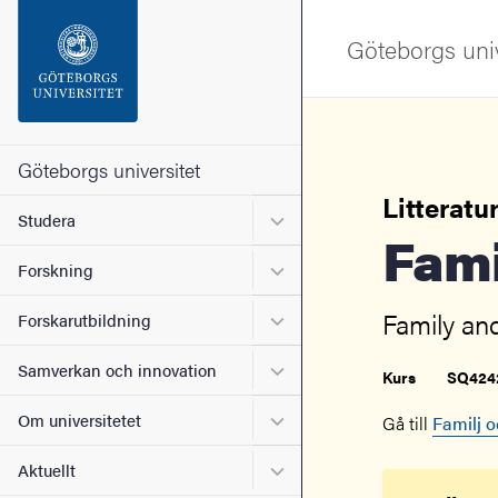
Sökfunktionen
Göteborgs univ
Sidfoten
Kontakta universitetet
Göteborgs universitet
Litteratur
Undermeny för Studera
Studera
Om webbplatsen
Fam
Undermeny för Forskning
Forskning
Family an
Undermeny för Forskarutbi
Forskarutbildning
Undermeny för Samverkan 
Samverkan och innovation
Kurs
SQ424
Undermeny för Om universi
Om universitetet
Gå till
Familj o
Undermeny för Aktuellt
Aktuellt