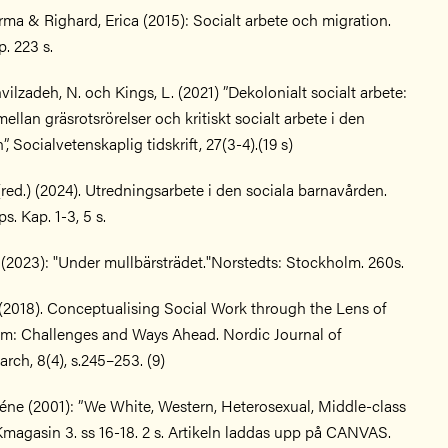
ma & Righard, Erica (2015): Socialt arbete och migration.
. 223 s.
hvilzadeh, N. och Kings, L. (2021) ”Dekolonialt socialt arbete:
ellan gräsrotsrörelser och kritiskt socialt arbete i den
”, Socialvetenskaplig tidskrift, 27(3-4).(19 s)
(red.) (2024). Utredningsarbete i den sociala barnavården.
. Kap. 1-3, 5 s.
 (2023): "Under mullbärsträdet."Norstedts: Stockholm. 260s.
 (2018). Conceptualising Social Work through the Lens of
sm: Challenges and Ways Ahead. Nordic Journal of
rch, 8(4), s.245–253. (9)
ne (2001): ”We White, Western, Heterosexual, Middle-class
agasin 3. ss 16-18. 2 s. Artikeln laddas upp på CANVAS.