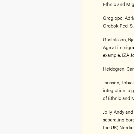
Ethnic and Migr
Groglopo, Adria
Ordbok Red. S.
Gustafsson, Bj
Age at immigra
example. IZA Jo
Heidegren, Car
Jansson, Tobia
integration: a 
of Ethnic and M
Jolly, Andy and
separating bor
the UK’, Nordic