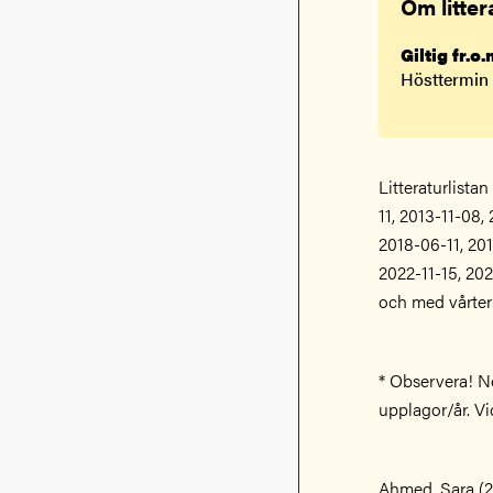
Om litter
Giltig fr.o
Hösttermin
Litteraturlista
11, 2013-11-08,
2018-06-11, 20
2022-11-15, 202
och med vårte
* Observera! N
upplagor/år. Vi
Ahmed, Sara (2