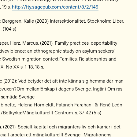
. 19 s.
http://fty.sagepub.com/content/8/2/149
 Berggren, Kalle (2023) Intersektionalitet. Stockholm: Liber.
. (104 s)
per, Herz, Marcus. (2021). Family practices, deportability
tiveviolence: an ethnographic study on asylum seekers’
the Swedish migration context.Families, Relationships and
X, No XX s. 1-18. 18 s.
 (2012): Vad betyder det att inte känna sig hemma där man
pvuxen?Om mellanförskap i dagens Sverige. Ingår i Om ras
t samtida Sverige
binette, Helena Hörnfeldt, Fataneh Farahani, & René León
/Botkyrka:Mångkulturellt Centrum. s. 37-42 (5 s)
. (2021). Socialt kapital och migranters liv och karriär i det
ocialt arbetei ett mångkulturellt Sverige- Migrationens