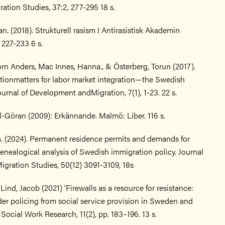
ation Studies, 37:2, 277-295 18 s.
n. (2018). Strukturell rasism I Antirasistisk Akademin
 227-233 6 s.
örn Anders, Mac Innes, Hanna., & Österberg, Torun (2017).
tionmatters for labor market integration—the Swedish
urnal of Development andMigration, 7(1), 1-23. 22 s.
l-Göran (2009): Erkännande. Malmö: Liber. 116 s.
s. (2024). Permanent residence permits and demands for
genealogical analysis of Swedish immigration policy. Journal
igration Studies, 50(12) 3091-3109, 18s
 Lind, Jacob (2021) ‘Firewalls as a resource for resistance:
der policing from social service provision in Sweden and
 Social Work Research, 11(2), pp. 183–196. 13 s.