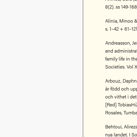
8(2). ss 149-168
Alinia, Minoo &
s. 1–42 + 61–121
Andreasson, Jes
and administra
family life in 
Societies. Vol X
Arbouz, Daphne
är född och up
och vithet i de
[Red] TobiasHü
Rosales, Tumba
Behtoui, Alireza
nya landet. I S