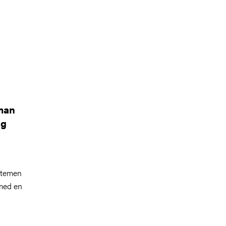
 man
ng
ystemen
 med en