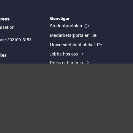
Genvägar
ress
(Extern länk)
Studentportalen
nisation
(Extern länk)
Medarbetarportalen
er: 202100-3153
(Extern länk)
Universitetsbiblioteket
Jobba hos oss
ler
Press och media
kedin
youtube
instagram
EUTOPIA
Om webbplatsen
Behandling av
personuppgifter
Cookie-inställningar
Tillgänglighetsredogörelse