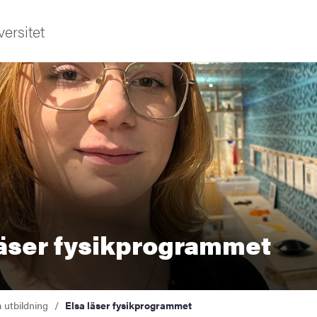
ersitet
läser fysikprogrammet
a utbildning
Elsa läser fysikprogrammet