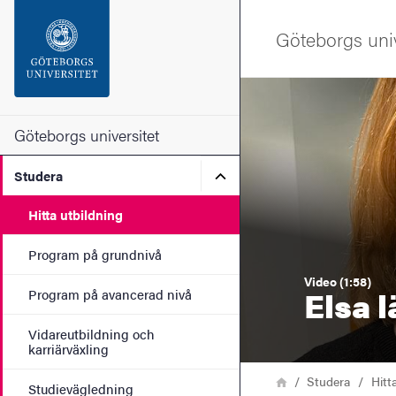
Sökfunktionen
Göteborgs univ
Sidfoten
Bild
Kontakta universitetet
Göteborgs universitet
Undermeny för Studera
Studera
Om webbplatsen
Hitta utbildning
Program på grundnivå
Video (1:58)
Elsa 
Program på avancerad nivå
Vidareutbildning och
karriärväxling
Länkstig
Hem
Studera
Hitt
Studievägledning