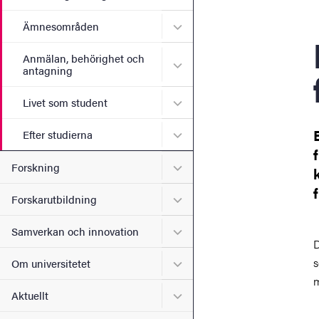
Undermeny för Ämnesomr
Ämnesområden
El
Anmälan, behörighet och
Undermeny för Anmälan, b
antagning
Undermeny för Livet som s
Livet som student
Undermeny för Efter studie
Efter studierna
Undermeny för Forskning
Forskning
Undermeny för Forskarutbi
Forskarutbildning
Undermeny för Samverkan 
Samverkan och innovation
D
s
Undermeny för Om universi
Om universitetet
m
Undermeny för Aktuellt
Aktuellt