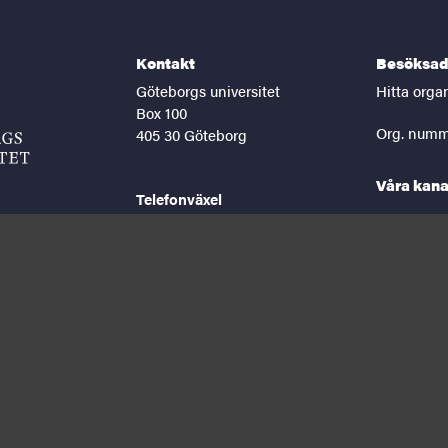
Kontakt
Besöksad
Göteborgs universitet
Hitta orga
Box 100
Org. numm
405 30 Göteborg
Våra kana
Telefonväxel
031-786 00 00
facebook
lin
Helgfria vardagar 8-16