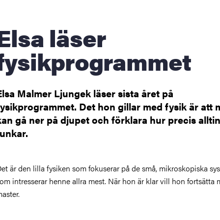
åden
sa läser
ehörighet och antagning
fysikprogrammet
tudent
Elsa Malmer Ljungek läser sista året på
rna
fysikprogrammet. Det hon gillar med fysik är att
kan gå ner på djupet och förklara hur precis allti
funkar.
ldning
och innovation
et är den lilla fysiken som fokuserar på de små, mikroskopiska s
om intresserar henne allra mest. När hon är klar vill hon fortsätta
tetet
aster.