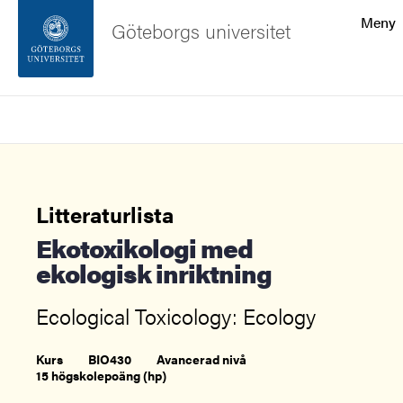
Sökfunktionen
Meny
Göteborgs universitet
Sidfoten
Sök
Kontakta universitetet
Om webbplatsen
Litteraturlista
Ekotoxikologi med
ekologisk inriktning
Ecological Toxicology: Ecology
Kurs
BIO430
Avancerad nivå
15 högskolepoäng (hp)