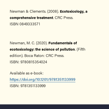
Newman & Clements. (2008).
Ecotoxicology, a
. CRC Press.
comprehensive treatment
ISBN 0849333571
Newman, M. C. (2020).
Fundamentals of
. (Fifth
ecotoxicology: the science of pollution
edition). Boca Raton: CRC Press.
ISBN: 9780815354024
Available as e-book:
https://doi.org/10.1201/9781351133999
ISBN: 9781351133999