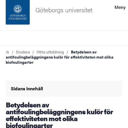
Sökfunktionen
Meny
Göteborgs universitet
Sidfoten
Sök
Kontakta universitetet
Länkstig
Hem
Studera
Hitta utbildning
Betydelsen av
antifoulingbeläggningens kulör för effektiviteten mot olika
Om webbplatsen
biofoulingarter
Sidans innehåll
Betydelsen av
antifoulingbeläggningens kulör för
effektiviteten mot olika
biofoulingarter