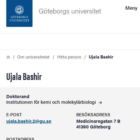
Sökfunktionen
Meny
Göteborgs universitet
Sidfoten
Sök
Kontakta universitetet
Länkstig
Hem
Om universitetet
Hitta person
Ujala Bashir
Om webbplatsen
Ujala Bashir
Doktorand
Institutionen för kemi och
molekylärbiologi
E-POST
BESÖKSADRESS
ujala.bashir.2@gu.se
Medicinaregatan 7 B
41390 Göteborg
POSTADRESS