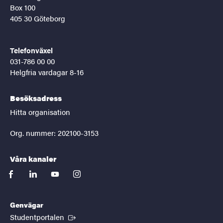
Box 100
405 30 Göteborg
Telefonväxel
031-786 00 00
Helgfria vardagar 8-16
Besöksadress
Hitta organisation
Org. nummer: 202100-3153
Våra kanaler
facebook
linkedin
youtube
instagram
Genvägar
(Extern länk)
Studentportalen