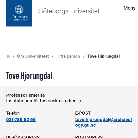
Sökfunktionen
Meny
Göteborgs universitet
Sidfoten
Sök
Kontakta universitetet
Länkstig
Hem
Om universitetet
Hitta person
Tove Hjørungdal
Om webbplatsen
Tove Hjørungdal
Professor emerita
Institutionen för historiska
studier
Telefon
E-POST
031-786 52 66
tove.hjorungdal@archaeol
ogy.gu.se
BESÖKSADRESS
POSTADRESS