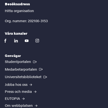
Besöksadress
Hitta organisation
Org. nummer: 202100-3153
Våra kanaler
facebook
linkedin
youtube
instagram
Genvägar
(Extern länk)
Studentportalen
(Extern länk)
Medarbetarportalen
(Extern länk)
Universitetsbiblioteket
Jobba hos oss
Press och media
EUTOPIA
Om webbplatsen