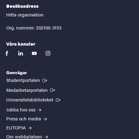
Besöksadress
Hitta organisation
Org. nummer: 202100-3153
Våra kanaler
facebook
linkedin
youtube
instagram
Genvägar
(Extern länk)
Studentportalen
(Extern länk)
Medarbetarportalen
(Extern länk)
Universitetsbiblioteket
Jobba hos oss
Press och media
EUTOPIA
Om webbplatsen