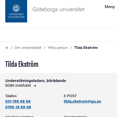
Sökfunktionen
Meny
Göteborgs universitet
Sidfoten
Sök
Kontakta universitetet
Länkstig
Hem
Om universitetet
Hitta person
Tilda Ekström
Om webbplatsen
Tilda Ekström
Undersökningsledare, biträdande
SOM-institutet
Telefon
E-POST
031-786 68 98
tilda.ekstrom@gu.se
0766-18 68 98