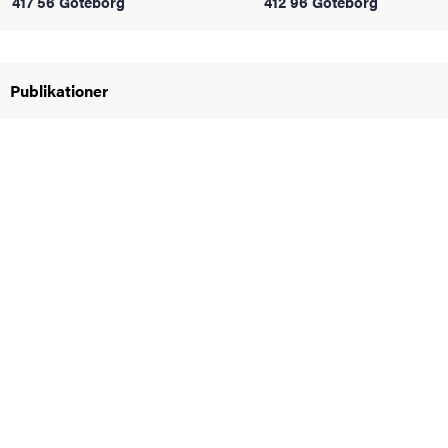
417 56 Göteborg
412 96 Göteborg
oss
on
Publikationer
värderingar
och traditioner