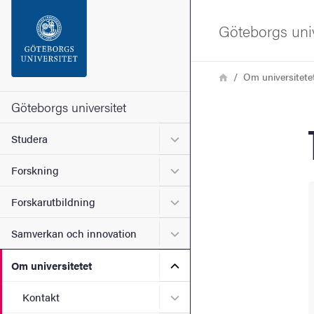
Sökfunktionen
Göteborgs univ
Sidfoten
Länkstig
Hem
Om universitete
Kontakta universitetet
Göteborgs universitet
Undermeny för Studera
Studera
Om webbplatsen
Undermeny för Forskning
Forskning
Undermeny för Forskarutbi
Forskarutbildning
Undermeny för Samverkan 
Samverkan och innovation
Undermeny för Om universi
Om universitetet
Undermeny för Kontakt
Kontakt