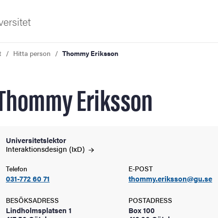
ersitet
t
Hitta person
Thommy Eriksson
Thommy Eriksson
ldning
Universitetslektor
Interaktionsdesign
(IxD)
och innovation
Telefon
E-POST
031-772 60 71
thommy.eriksson@gu.se
tetet
BESÖKSADRESS
POSTADRESS
Lindholmsplatsen 1
Box 100