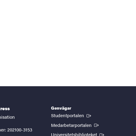
Genvägar
ress
(Extern länk)
Studentportalen
nisation
(Extern länk)
Medarbetarportalen
er: 202100-3153
(Extern länk)
Universitetsbiblioteket