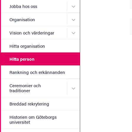
Undermeny för Jobba hos 
Jobba hos oss
Undermeny för Organisati
Organisation
Undermeny för Vision och 
Vision och värderingar
Hitta organisation
Hitta person
Rankning och erkännanden
Ceremonier och
Undermeny för Ceremonier 
traditioner
Breddad rekrytering
Historien om Göteborgs
universitet