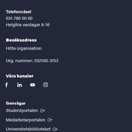
Telefonväxel
031-786 00 00
Helgfria vardagar 8-16
Besöksadress
Hitta organisation
Org. nummer: 202100-3153
Våra kanaler
facebook
linkedin
youtube
instagram
Genvägar
(Extern länk)
Studentportalen
(Extern länk)
Medarbetarportalen
(Extern länk)
Universitetsbiblioteket