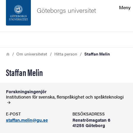
Sökfunktionen
Meny
Göteborgs universitet
Sidfoten
Sök
Kontakta universitetet
Länkstig
Hem
Om universitetet
Hitta person
Staffan Melin
Om webbplatsen
Staffan Melin
Forskningsingenjör
Institutionen för svenska, flerspråkighet och
språkteknologi
E-POST
BESÖKSADRESS
staffan.melin@gu.se
Renströmsgatan 6
41255 Göteborg