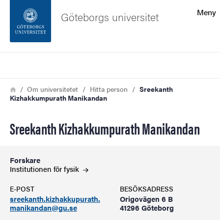
Sökfunktionen
Meny
Göteborgs universitet
Sidfoten
Sök
Kontakta universitetet
Länkstig
Hem
Om universitetet
Hitta person
Sreekanth
Kizhakkumpurath Manikandan
Om webbplatsen
Sreekanth Kizhakkumpurath Manikandan
Forskare
Institutionen för
fysik
E-POST
BESÖKSADRESS
sreekanth.kizhakkupurath.
Origovägen 6 B
manikandan@gu.se
41296 Göteborg