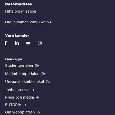
Besöksadress
Hitta organisation
Org. nummer: 202100-3153
Våra kanaler
facebook
linkedin
youtube
instagram
Genvägar
(Extern länk)
Studentportalen
(Extern länk)
Medarbetarportalen
(Extern länk)
Universitetsbiblioteket
Jobba hos oss
Press och media
EUTOPIA
Om webbplatsen